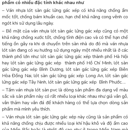
phẩm có nhiều đặc tính khác nhau như
– Ván nhựa lót sàn gác lửng gác xép có khả năng chống ẩm
mốc tốt, chống bám khuẩn cao, hạn chế khả năng cong vênh co
ngót khi sử dụng lâu ngày.
– Bề mặt của ván nhựa lót sàn gác lửng gác xép cũng có một
khả năng chống xước tốt, chống tĩnh điện cao và có thể hạn chế
tiếng ồn gây ra khi di chuyển trên sàn nhà do đó mà ván nhựa
lót sàn đang có xu hướng sử dụng ngày một nhiều nhất là ở các
thành phố lớn như: lót sàn gác lửng gác xép thành phố Hà Nội
hay lót sàn gác lửng gác xép thành phố Hồ Chí Minh, lót sàn
gác lửng gác xép Bình Dương, lót sàn gác lửng gác xép Biên
Hòa Đồng Nai, lót sàn gác lửng gác xép Long An, lót sàn gác
lửng gác xép Tây Ninh, lót sàn gác lửng gác xép Bình Phước….
– Tấm ván nhựa lót sàn pvc là dòng sản phẩm đa dạng về màu
sắc và sản phẩm này có rất nhiều loại khác nhau như giả vân gỗ,
vân thảm hay vân đá để khách hàng có thể lựa chọn dòng sản
phẩm mà mình yêu thích.
– Ván nhựa lót sàn gác lửng gác xép này cũng là sản phẩm có
khả năng chống chịu được nhiều loại khí hậu khô và độ ẩm cao
của Miền Bắc hoặc là nhiệt độ cao như ở trong Miền Nam mà