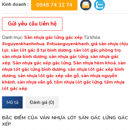
Kinh doanh :
0948 74 32 74
Gửi yêu cầu liên hệ
Danh mục:
Sàn nhựa gác lửng gác xép
Từ khóa:
#nguyenkhanhnhua
,
#nhuanguyenkhanh
,
giá sàn nhựa chịu
lực
,
sàn lót gác ở tại bình dương
,
sàn lót gác phòng trọ
,
sàn nhựa bình dương
,
sàn nhựa gác lửng
,
sàn nhựa gác
xép
,
Sàn nhựa gác xép gác lửng
,
Sàn nhựa hèm khoá
,
sàn
nhựa lót gác lửng bình dương
,
sàn nhựa lót gác xép bình
dương
,
sàn nhựa lót gác xép vân gỗ
,
sàn nhựa nguyễn
khánh
,
sàn nhựa vân gỗ
,
tấm nhựa lót gác lửng
,
tấm nhựa
lót gác xép
Mô tả
Đánh giá (0)
ĐẶC ĐIỂM CỦA VÁN NHỰA LÓT SÀN GÁC LỬNG GÁC
XÉP