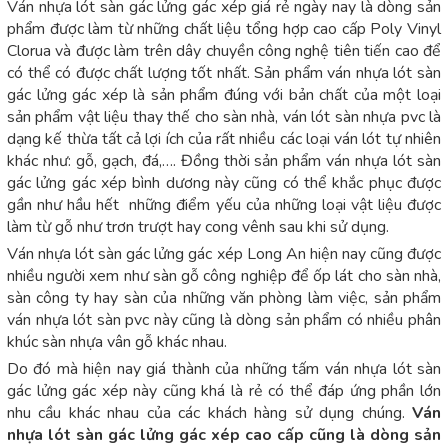
Ván nhựa lót sàn gác lửng gác xép giá rẻ ngày nay là dòng sản
phẩm được làm từ những chất liệu tổng hợp cao cấp Poly Vinyl
Clorua và được làm trên dây chuyền công nghệ tiên tiến cao để
có thể có được chất lượng tốt nhất. Sản phẩm ván nhựa lót sàn
gác lửng gác xép là sản phẩm đúng với bản chất của một loại
sản phẩm vật liệu thay thế cho sàn nhà, ván lót sàn nhựa pvc là
dạng kế thừa tất cả lợi ích của rất nhiều các loại ván lót tự nhiên
khác như: gỗ, gạch, đá,…. Đồng thời sản phẩm ván nhựa lót sàn
gác lửng gác xép bình dương này cũng có thể khắc phục được
gần như hầu hết những điểm yếu của những loại vật liệu được
làm từ gỗ như trơn trượt hay cong vênh sau khi sử dụng.
Ván nhựa lót sàn gác lửng gác xép Long An hiện nay cũng được
nhiều người xem như sàn gỗ công nghiệp để ốp lát cho sàn nhà,
sàn công ty hay sàn của những văn phòng làm việc, sản phẩm
ván nhựa lót sàn pvc này cũng là dòng sản phẩm có nhiều phân
khúc sàn nhựa vân gỗ khác nhau.
Do đó mà hiện nay giá thành của những tấm ván nhựa lót sàn
gác lửng gác xép này cũng khá là rẻ có thể đáp ứng phần lớn
nhu cầu khác nhau của các khách hàng sử dụng chúng.
Ván
nhựa lót sàn gác lửng gác xép cao cấp cũng là dòng sản