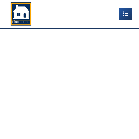
SÀN NHỰA GÁC XÉP GÁC
LỬNG – SÀN LÓT GÁC Ở
TẠI BÌNH DƯƠNG
Home
-
Sàn nhựa gác lửng gác xép
-
Sàn nhựa gác xép
gác lửng – sàn lót gác ở tại bình dương