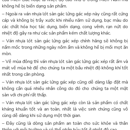
không hề bị biến dạng sản phẩm.
– Ngoài ra ván nhựa lót sàn gác lửng gác xép này cũng rất cứng
cáp và không bị trầy xước khi nhiều năm sử dụng, bạc màu do
các chất hóa học tác dụng, biến dạng, cong vênh, rạn nứt do
nhiệt độ gây ra như các sản phẩm kém chất lượng khác.
– Ván nhựa lót sàn gác lửng gác xép chính hãng sẽ không bị
nấm mốc trong những ngày nồm ẩm và không hề bị mối mọt ăn
mòn.
– Về mùa đông thì ván nhựa lót sàn gác lửng gác xép rất ấm và
mát về mùa hè để cho chúng ta một bầu nhiệt độ không khí tốt
nhất trong căn phòng.
– Ván nhựa lót sàn gác lửng gác xép cũng dễ dàng lắp đặt mà
không cần quá nhiều nhân công do đó cho chúng ta một mặt
sàn với chi phí rất thấp.
– Ván nhựa lót sàn gác lửng gác xép còn là sản phẩm có chất
kháng khuẩn tốt và an toàn, nhất là việc sinh chúng cũng vô
cùng dễ dàng khi sử dụng một thời gian.
– Đây cũng là dòng sản phẩm an toàn cho sức khỏe và thân
thiện với môi trường và có thể phân hủy tốt ở nhiệt độ cao.