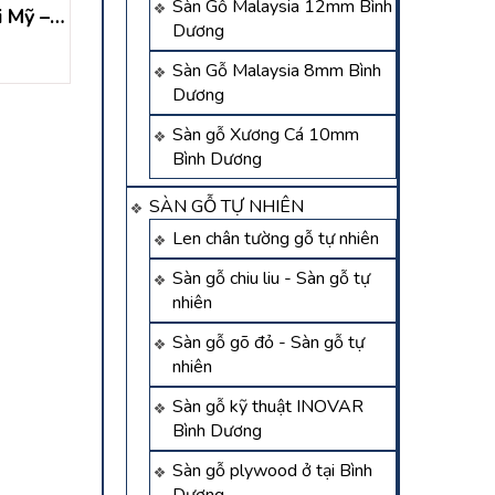
Sàn Gỗ Malaysia 12mm Bình
i Mỹ –
tường, ốp trần tại Củ Chi
Phú Hòa Đông – 
Dương
hi
– TP HCM
Củ Chi
Liên hệ
Liên hệ
Sàn Gỗ Malaysia 8mm Bình
Dương
Sàn gỗ Xương Cá 10mm
Bình Dương
SÀN GỖ TỰ NHIÊN
Len chân tường gỗ tự nhiên
Sàn gỗ chiu liu - Sàn gỗ tự
nhiên
Sàn gỗ gõ đỏ - Sàn gỗ tự
nhiên
Sàn gỗ kỹ thuật INOVAR
Bình Dương
Sàn gỗ plywood ở tại Bình