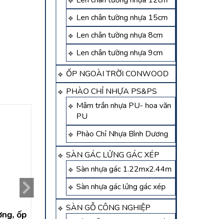
Len chân tường nhựa 12cm
Len chân tường nhựa 15cm
Len chân tường nhựa 8cm
Len chân tường nhựa 9cm
ỐP NGOÀI TRỜI CONWOOD
PHÀO CHỈ NHỰA PS&PS
Mâm trần nhựa PU- hoa văn
PU
Phào Chỉ Nhựa Bình Dương
SÀN GÁC LỬNG GÁC XÉP
Sàn nhựa gác 1.22mx2.44m
Sàn nhựa gác lửng gác xép
SÀN GỖ CÔNG NGHIỆP
ng, ốp
Tấm nhựa nano ốp
Tấm ốp nhựa nano