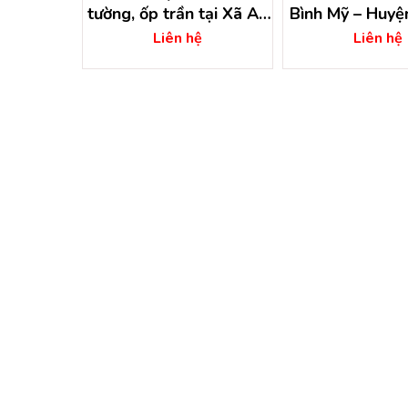
h Mỹ 01
tường, ốp trần tại Xã An
Bình Mỹ – Huyệ
 Chi
Phú – Huyện Củ Chi
ệ
Liên hệ
Liên hệ