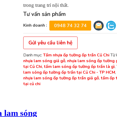
trong trang trí nội thất.
Tư vấn sản phẩm
Kinh doanh :
0948 74 32 74
Gửi yêu cầu liên hệ
Danh mục:
Tấm nhựa ốp tường ốp trần Củ Chi
Từ 
nhựa lam sóng giả gỗ
,
nhựa lam sóng ốp tường g
tại Củ Chi
,
tấm lam sóng ốp tường ốp trần là gì
,
lam sóng ốp tường ốp trần tại Củ Chi - TP HCM
,
nhựa lam sóng ốp tường ốp trần giả gỗ
,
tấm ốp 
tại củ chi
a lam sóng