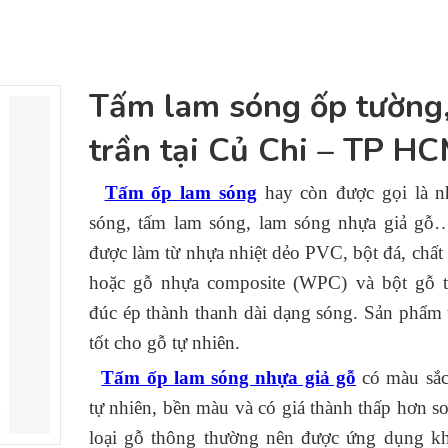
Tấm lam sóng ốp tường,
trần tại Củ Chi – TP H
Tấm ốp lam sóng
hay còn được gọi là n
sóng, tấm lam sóng, lam sóng nhựa giả gỗ…
được làm từ nhựa nhiệt dẻo PVC, bột đá, chất
hoặc gỗ nhựa composite (WPC) và bột gỗ t
đúc ép thành thanh dài dạng sóng. Sản phẩm 
tốt cho gỗ tự nhiên.
Tấm ốp lam sóng nhựa giả gỗ
có màu sắc
tự nhiên, bền màu và có giá thành thấp hơn so
loại gỗ thông thường nên được ứng dụng kh