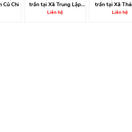
n Củ Chi
trần tại Xã Trung Lập
trần tại Xã Thá
Thượng – Huyện Củ Chi
Huyện Củ C
Liên hệ
Liên hệ