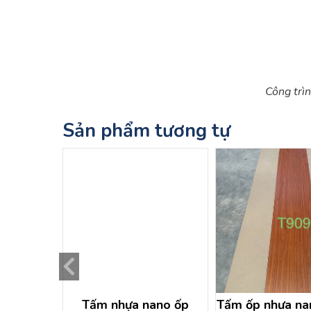
Công trì
Sản phẩm tương tự
tường ốp
Tấm nhựa nano ốp
Tấm ốp nhưa nan