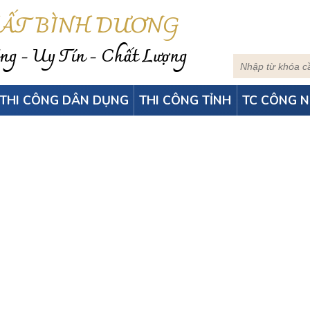
HẤT BÌNH DƯƠNG
g - Uy Tín - Chất Lượng
THI CÔNG DÂN DỤNG
THI CÔNG TỈNH
TC CÔNG N
P TƯỜNG, ỐP TRẦN TẠ
ốp tường ốp trần Củ Chi
-
Tấm lam sóng ốp tường, ốp trần 