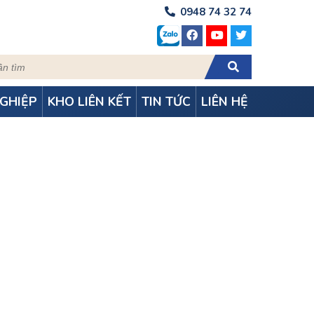
0948 74 32 74
GHIỆP
KHO LIÊN KẾT
TIN TỨC
LIÊN HỆ
I CỦ CHI – TP HCM
tại Củ Chi – TP HCM