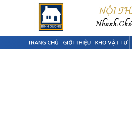
NỘI T
Nhanh Chón
TRANG CHỦ
GIỚI THIỆU
KHO VẬT TƯ
TẤM LAM SÓNG Ố
Home
-
Tấm nhựa 