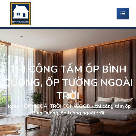
THI CÔNG TẤM ỐP BÌNH
DƯƠNG, ỐP TƯỜNG NGOÀI
TRỜI
Home
-
ỐP NGOÀI TRỜI CONWOOD
-
thi công tấm ốp
Bình Dương, ốp tường ngoài trời