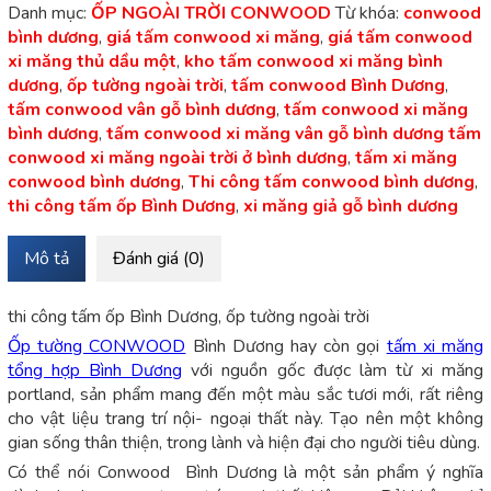
Danh mục:
ỐP NGOÀI TRỜI CONWOOD
Từ khóa:
conwood
bình dương
,
giá tấm conwood xi măng
,
giá tấm conwood
xi măng thủ dầu một
,
kho tấm conwood xi măng bình
dương
,
ốp tường ngoài trời
,
tấm conwood Bình Dương
,
tấm conwood vân gỗ bình dương
,
tấm conwood xi măng
bình dương
,
tấm conwood xi măng vân gỗ bình dương tấm
conwood xi măng ngoài trời ở bình dương
,
tấm xi măng
conwood bình dương
,
Thi công tấm conwood bình dương
,
thi công tấm ốp Bình Dương
,
xi măng giả gỗ bình dương
Mô tả
Đánh giá (0)
thi công tấm ốp Bình Dương, ốp tường ngoài trời
Ốp tường CONWOOD
Bình Dương hay còn gọi
tấm xi măng
tổng hợp Bình Dương
với nguồn gốc được làm từ xi măng
portland, sản phẩm mang đến một màu sắc tươi mới, rất riêng
cho vật liệu trang trí nội- ngoại thất này. Tạo nên một không
gian sống thân thiện, trong lành và hiện đại cho người tiêu dùng.
Có thể nói Conwood Bình Dương là một sản phẩm ý nghĩa