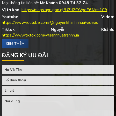
Mọi thông tin liên hệ:
Mr Khánh 0948 74 32 74
Vị trí kho:
https://maps.app.goo.gl/UZd2CrVpoE6Mns1C9
Youtube Video:
https://www.youtube.com/@nguyenkhanhnhua/videos
Tiktok Nguyễn Khánh:
https://www.tiktok.com/@sannhuatrannhua
XEM THÊM
ĐĂNG KÝ ƯU ĐÃI