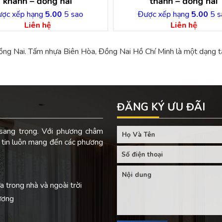
khánh – đồng nai
thành – đồng nai
ợc xếp hạng
5.00
5 sao
Được xếp hạng
5.00
5 s
Liên hệ
Liên hệ
 Nai. Tấm nhựa Biên Hòa, Đồng Nai Hồ Chí Minh là một dạng tấm
ĐĂNG KÝ ƯU ĐÃI
ang trọng. Với phương châm
 tin luôn mang đến các phương
a trong nhà và ngoài trời
ương