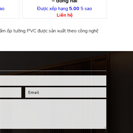
– đồng nai
ao
Được xếp hạng
5.00
5 sao
Liên hệ
 ốp tường PVC được sản xuất theo công nghệ