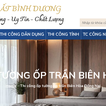
HẤT BÌNH DƯƠNG
g - Uy Tín - Chất Lượng
THI CÔNG DÂN DỤNG
THI CÔNG TỈNH
TC CÔNG N
TƯỜNG ỐP TRẦN BIÊN
Home
-
Thi công ốp tường ốp trần Biên Hòa Đồng Nai