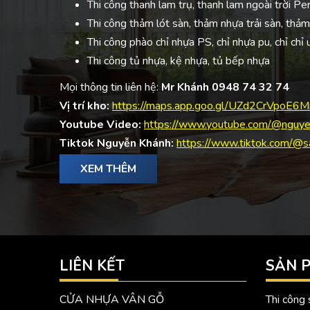
Thi công thanh lam trụ, thanh lam ngoài trời Pe
Thi công thảm lót sàn, thảm nhựa trải sàn, thảm
Thi công phào chỉ nhựa PS, chỉ nhựa pu, chỉ chỉ
Thi công tủ nhựa, kệ nhựa, tủ bếp nhựa
Mọi thông tin liên hệ:
Mr Khánh 0948 74 32 74
Vị trí kho:
https://maps.app.goo.gl/UZd2CrVpoE6
Youtube Video:
https://www.youtube.com/@nguye
Tiktok Nguyễn Khánh:
https://www.tiktok.com/@s
XEM THÊM
LIÊN KẾT
SẢN 
CỬA NHỰA VÂN GỖ
Thi công