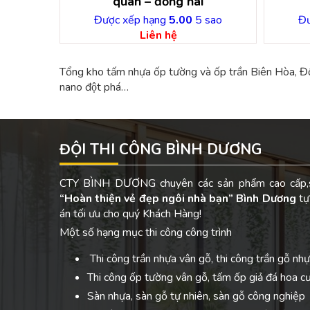
quán – đồng nai
Được xếp hạng
5.00
5 sao
Đư
Liên hệ
Tổng kho tấm nhựa ốp tường và ốp trần Biên Hòa, Đồng
nano đột phá…
ĐỘI THI CÔNG BÌNH DƯƠNG
CTY BÌNH DƯƠNG chuyên các sản phẩm cao cấp,s
“Hoàn thiện vẻ đẹp ngôi nhà bạn”
Bình Dương
tự
án tối ưu cho quý Khách Hàng!
Một số hạng mục thi công công trình
Thi công trần nhựa vân gỗ, thi công trần gỗ nhự
Thi công ốp tường vân gỗ, tấm ốp giả đá hoa c
Sàn nhựa, sàn gỗ tự nhiên, sàn gỗ công nghiệp