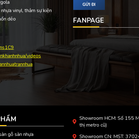
rgola
 nhựa vinyl, thảm sự kiện
 uốn dẻo
FANPAGE
Mns1C9
nkhanhnhua/videos
annhuatrannhua
PHẨM
Showroom HCM: Số 155 Mặt
thị metro cũ)
 sàn gỗ sàn nhựa
Showroom CN: MST: 370247