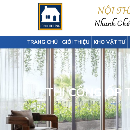
NỘI T
Nhanh Chón
TRANG CHỦ
GIỚI THIỆU
KHO VẬT TƯ
THI CÔNG ỐP 