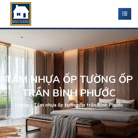
TẤM NHỰA ỐP TƯỜNG ỐP
TRẦN BÌNH PHƯỚC
Home
-
Tấm nhựa ốp tường ốp trần Bình Phước