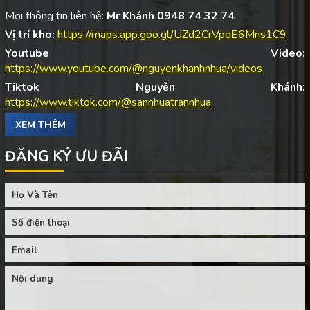
Mọi thông tin liên hệ:
Mr Khánh 0948 74 32 74
Vị trí kho:
https://maps.app.goo.gl/UZd2CrVpoE6Mns1C9
Youtube Video:
https://www.youtube.com/@nguyenkhanhnhua/videos
Tiktok Nguyễn Khánh:
https://www.tiktok.com/@sannhuatrannhua
XEM THÊM
ĐĂNG KÝ ƯU ĐÃI