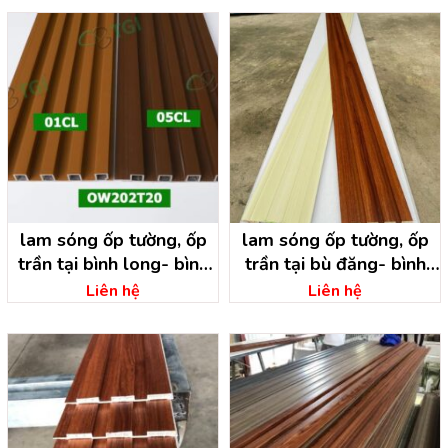
lam sóng ốp tường, ốp
lam sóng ốp tường, ốp
trần tại bình long- bình
trần tại bù đăng- bình
phước
phước
Liên hệ
Liên hệ