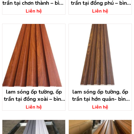
trần tại chơn thành – bình
trần tại đồng phú – bình
phước
phước
Liên hệ
Liên hệ
lam sóng ốp tường, ốp
lam sóng ốp tường, ốp
trần tại đồng xoài – bình
trần tại hớn quản- bình
phước
phước
Liên hệ
Liên hệ