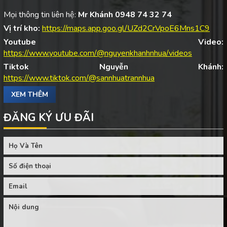
Mọi thông tin liên hệ:
Mr Khánh 0948 74 32 74
Vị trí kho:
https://maps.app.goo.gl/UZd2CrVpoE6Mns1C9
Youtube Video:
https://www.youtube.com/@nguyenkhanhnhua/videos
Tiktok Nguyễn Khánh:
https://www.tiktok.com/@sannhuatrannhua
XEM THÊM
ĐĂNG KÝ ƯU ĐÃI