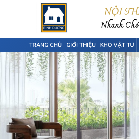
NỘI T
Nhanh Chón
TRANG CHỦ
GIỚI THIỆU
KHO VẬT TƯ