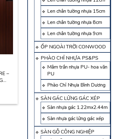
Len chân tường nhựa 12cm
Len chân tường nhựa 15cm
Len chân tường nhựa 8cm
Len chân tường nhựa 9cm
ỐP NGOÀI TRỜI CONWOOD
PHÀO CHỈ NHỰA PS&PS
Mâm trần nhựa PU- hoa văn
RE –
PU
NG…
Phào Chỉ Nhựa Bình Dương
SÀN GÁC LỬNG GÁC XÉP
Sàn nhựa gác 1.22mx2.44m
Sàn nhựa gác lửng gác xép
SÀN GỖ CÔNG NGHIỆP