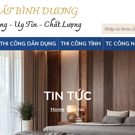
HẤT BÌNH DƯƠNG
g - Uy Tín - Chất Lượng
THI CÔNG DÂN DỤNG
THI CÔNG TỈNH
TC CÔNG N
TIN TỨC
Home
-
Tin tức