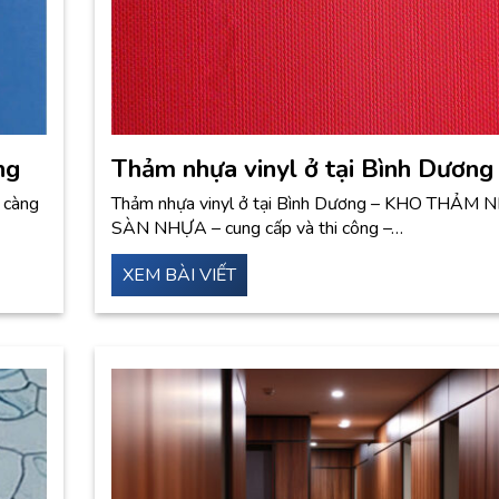
ng
Thảm nhựa vinyl ở tại Bình Dương
y càng
Thảm nhựa vinyl ở tại Bình Dương – KHO THẢM
SÀN NHỰA – cung cấp và thi công –…
XEM BÀI VIẾT