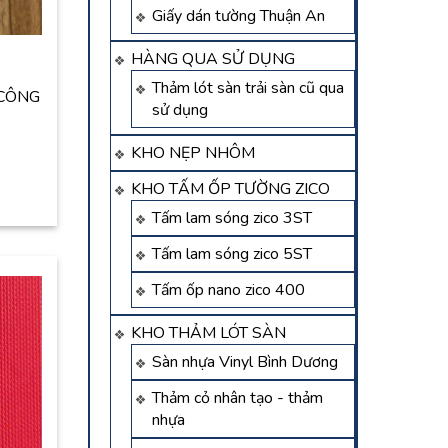
Giấy dán tường Thuận An
HÀNG QUA SỬ DỤNG
Thảm lót sàn trải sàn cũ qua
I CÔNG
sử dụng
KHO NẸP NHÔM
KHO TẤM ỐP TƯỜNG ZICO
Tấm lam sóng zico 3ST
Tấm lam sóng zico 5ST
Tấm ốp nano zico 400
KHO THẢM LÓT SÀN
Sàn nhựa Vinyl Bình Dương
Thảm cỏ nhân tạo - thảm
nhựa