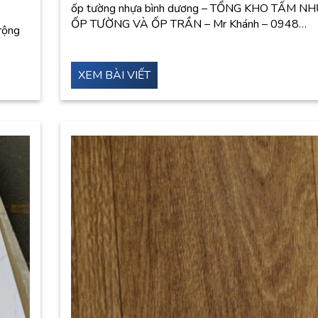
ốp tường nhựa bình dương – TỔNG KHO TẤM N
ỐP TƯỜNG VÀ ỐP TRẦN – Mr Khánh – 0948…
rộng
XEM BÀI VIẾT