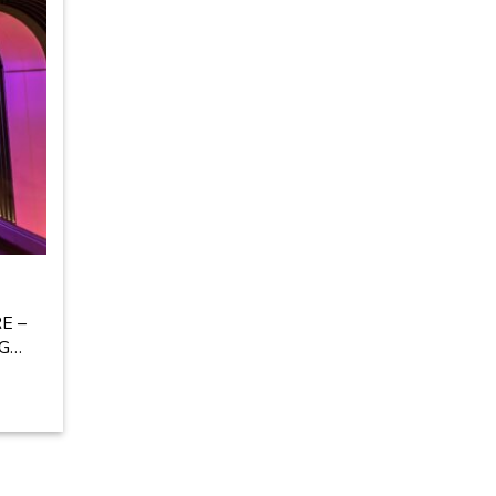
RE –
NG…