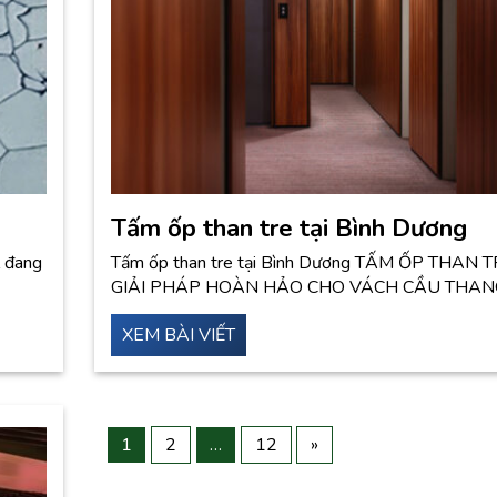
Tấm ốp than tre tại Bình Dương
l đang
Tấm ốp than tre tại Bình Dương TẤM ỐP THAN T
GIẢI PHÁP HOÀN HẢO CHO VÁCH CẦU THA
XEM BÀI VIẾT
1
2
…
12
»