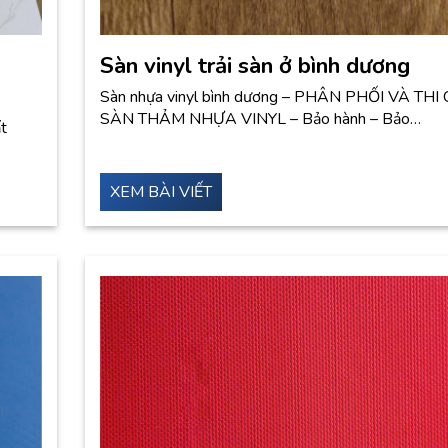
Sàn vinyl trải sàn ở bình dương
Sàn nhựa vinyl bình dương – PHÂN PHỐI VÀ TH
SÀN THẢM NHỰA VINYL – Bảo hành – Bảo…
ất
XEM BÀI VIẾT