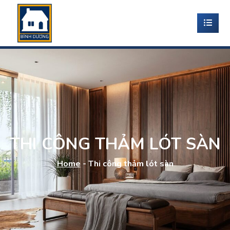
THI CÔNG THẢM LÓT SÀN
Home
-
Thi công thảm lót sàn