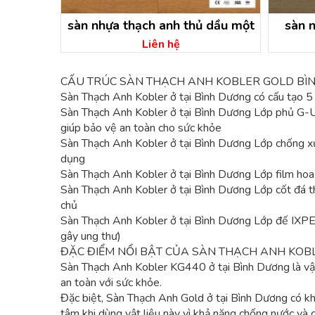
sàn nhựa thạch anh thủ dầu một
sàn 
Liên hệ
CẤU TRÚC SÀN THẠCH ANH KOBLER GOLD BÌ
Sàn Thạch Anh Kobler ở tại Bình Dương có cấu tạo 5 
Sàn Thạch Anh Kobler ở tại Bình Dương Lớp phủ G-UV
giúp bảo vệ an toàn cho sức khỏe
Sàn Thạch Anh Kobler ở tại Bình Dương Lớp chống xư
dụng
Sàn Thạch Anh Kobler ở tại Bình Dương Lớp film hoa
Sàn Thạch Anh Kobler ở tại Bình Dương Lớp cốt đá th
chủ
Sàn Thạch Anh Kobler ở tại Bình Dương Lớp đế IXPE 
gây ung thư)
ĐẶC ĐIỂM NỔI BẬT CỦA SÀN THẠCH ANH KOB
Sàn Thạch Anh Kobler KG440 ở tại Bình Dương là vật 
an toàn với sức khỏe.
Đặc biệt, Sàn Thạch Anh Gold ở tại Bình Dương có kh
tâm khi dùng vật liệu này vì khả năng chống nước và 