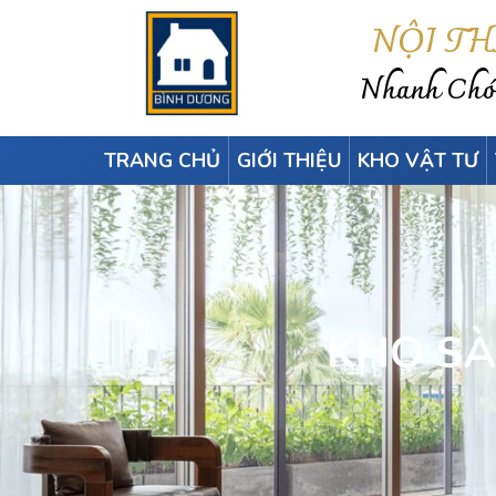
NỘI T
Nhanh Chón
TRANG CHỦ
GIỚI THIỆU
KHO VẬT TƯ
KHO SÀ