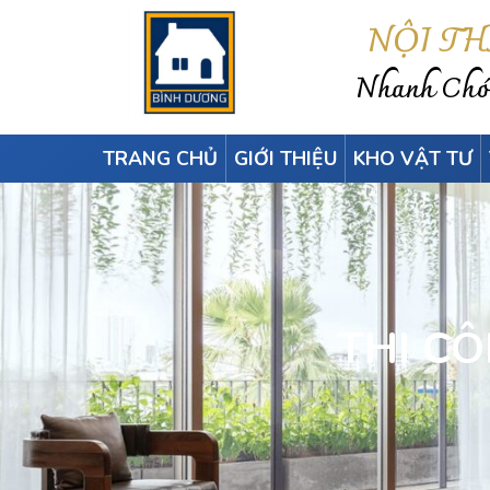
NỘI T
Nhanh Chón
TRANG CHỦ
GIỚI THIỆU
KHO VẬT TƯ
THI C