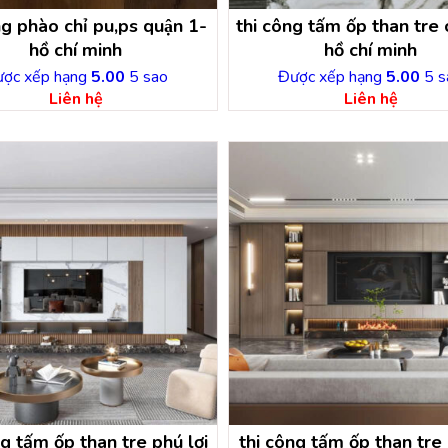
g phào chỉ pu,ps quận 1-
thi công tấm ốp than tre c
hồ chí minh
hồ chí minh
ợc xếp hạng
5.00
5 sao
Được xếp hạng
5.00
5 s
Liên hệ
Liên hệ
g tấm ốp than tre phú lợi
thi công tấm ốp than tre p