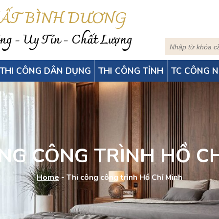
HẤT BÌNH DƯƠNG
g - Uy Tín - Chất Lượng
THI CÔNG DÂN DỤNG
THI CÔNG TỈNH
TC CÔNG N
ÔNG CÔNG TRÌNH HỒ CH
Home
-
Thi công công trình Hồ Chí Minh