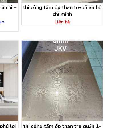
ủ chi –
thi công tấm ốp than tre dĩ an hồ
chí minh
ao
Liên hệ
hú lợi
thi công tấm ốp than tre quận 1-