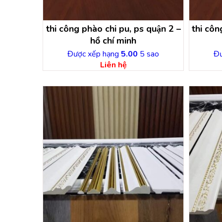
thi công phào chi pu, ps quận 2 –
thi công
hồ chí minh
Được xếp hạng
5.00
5 sao
Đư
Liên hệ