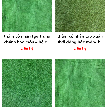
thảm cỏ nhân tạo trung
thảm cỏ nhân tạo xuân
chánh hóc môn – hồ chí
thới đông hóc môn- hồ
minh
chí minh
Liên hệ
Liên hệ