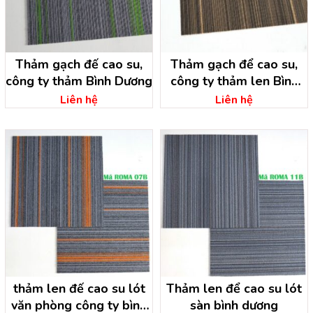
Thảm gạch đế cao su,
Thảm gạch để cao su,
công ty thảm Bình Dương
công ty thảm len Bình
Dương
Liên hệ
Liên hệ
thảm len đế cao su lót
Thảm len để cao su lót
văn phòng công ty bình
sàn bình dương