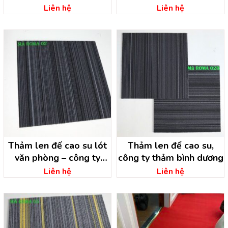
dương
Liên hệ
Liên hệ
Thảm len đế cao su lót
Thảm len để cao su,
văn phòng – công ty
công ty thảm bình dương
thảm Bình Dương
Liên hệ
Liên hệ