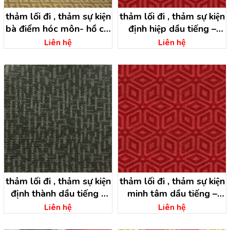
thảm lối đi , thảm sự kiện
thảm lối đi , thảm sự kiện
bà điểm hóc môn- hồ chí
định hiệp dầu tiếng –
minh
bình dương
Liên hệ
Liên hệ
thảm lối đi , thảm sự kiện
thảm lối đi , thảm sự kiện
định thành dầu tiếng –
minh tâm dầu tiếng –
bình dương
bình dương
Liên hệ
Liên hệ