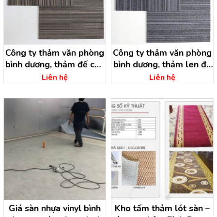
Công ty thảm văn phòng
Công ty thảm văn phòng
bình dương, thảm đế cao
bình dương, thảm len đế
su bình dương
cao su
Liên hệ
Liên hệ
Giá sàn nhựa vinyl bình
Kho tấm thảm lót sàn –