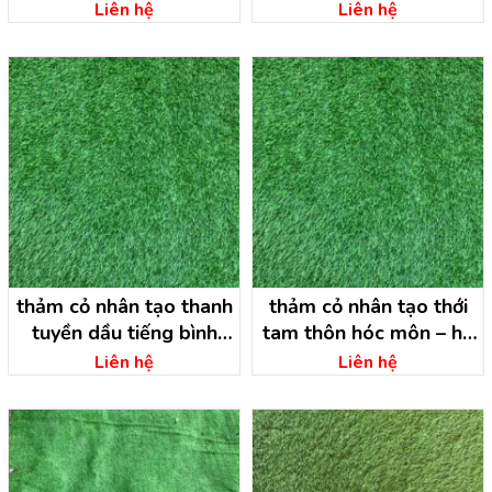
minh
dương
Liên hệ
Liên hệ
thảm cỏ nhân tạo thanh
thảm cỏ nhân tạo thới
tuyền dầu tiếng bình
tam thôn hóc môn – hồ
dương
chí minh
Liên hệ
Liên hệ