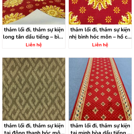
thảm lối đi, thảm sự kiện
thảm lối đi, thảm sự kiện
long tân dầu tiếng – bình
nhị bình hóc môn – hồ chí
dương
minh
Liên hệ
Liên hệ
thảm lối đi, thảm sự kiện
thảm lối đi, thảm sự kiện
tại đông thạnh hóc môn
tại minh hòa dầu tiếng –