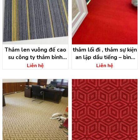
Thảm len vuông đế cao
thảm lối đi , thảm sự kiện
su công ty thảm bình
an lập dầu tiếng – bình
dương
dương
Liên hệ
Liên hệ