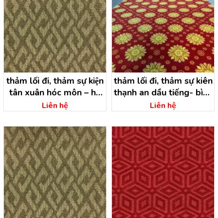
thảm lối đi, thảm sự kiện
thảm lối đi, thảm sự kiên
tân xuân hóc môn – hồ
thạnh an dầu tiếng- bình
chí minh
dương
Liên hệ
Liên hệ