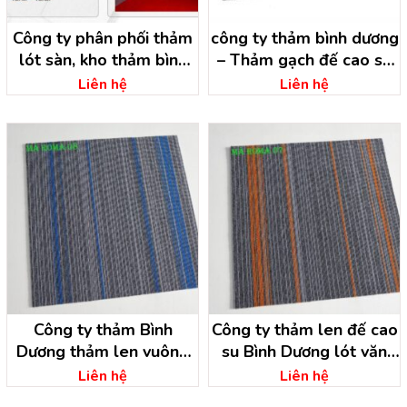
Công ty phân phối thảm
công ty thảm bình dương
lót sàn, kho thảm bình
– Thảm gạch đế cao su
dương
trải sàn
Liên hệ
Liên hệ
Công ty thảm Bình
Công ty thảm len đế cao
Dương thảm len vuông
su Bình Dương lót văn
đế cao su
phòng
Liên hệ
Liên hệ