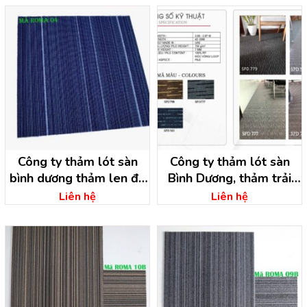
Công ty thảm lót sàn
Công ty thảm lót sàn
bình dương thảm len đế
Bình Dương, thảm trải
cao su
sàn bình dương
Liên hệ
Liên hệ