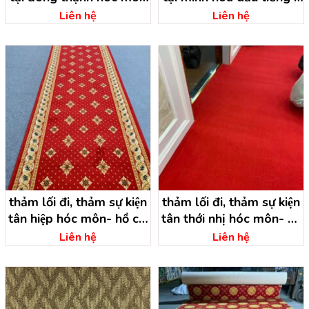
– hồ chí minh
bình dương
Liên hệ
Liên hệ
thảm lối đi, thảm sự kiện
thảm lối đi, thảm sự kiện
tân hiệp hóc môn- hồ chí
tân thới nhị hóc môn- hồ
minh
chí minh
Liên hệ
Liên hệ