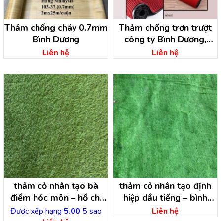
Thảm chống cháy 0.7mm
Thảm chống trơn trượt
Bình Dương
công ty Bình Dương,
thảm cao su lối đi
Liên hệ
Liên hệ
thảm cỏ nhân tạo bà
thảm cỏ nhân tạo định
điểm hóc môn – hồ chí
hiệp dầu tiếng – bình
minh
dương
Được xếp hạng
5.00
5 sao
Liên hệ