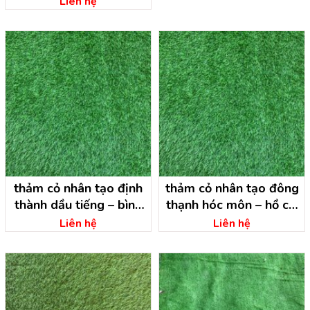
Liên hệ
thảm cỏ nhân tạo định
thảm cỏ nhân tạo đông
thành dầu tiếng – bình
thạnh hóc môn – hồ chí
dương
minh
Liên hệ
Liên hệ