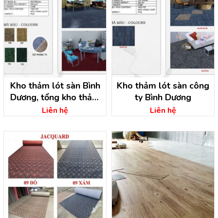
Kho thảm lót sàn Bình
Kho thảm lót sàn công
Dương, tổng kho thảm
ty Bình Dương
trải sàn
Liên hệ
Liên hệ