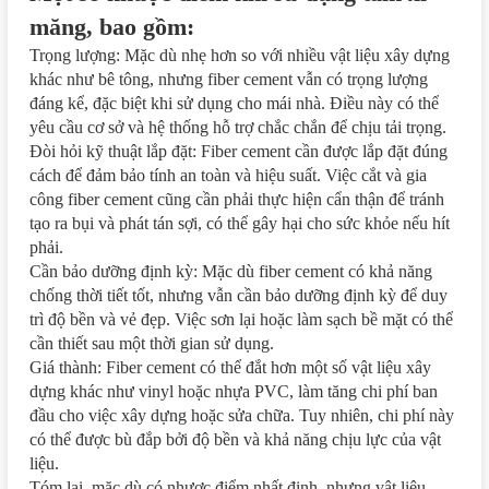
măng, bao gồm:
Trọng lượng: Mặc dù nhẹ hơn so với nhiều vật liệu xây dựng
khác như bê tông, nhưng fiber cement vẫn có trọng lượng
đáng kể, đặc biệt khi sử dụng cho mái nhà. Điều này có thể
yêu cầu cơ sở và hệ thống hỗ trợ chắc chắn để chịu tải trọng.
Đòi hỏi kỹ thuật lắp đặt: Fiber cement cần được lắp đặt đúng
cách để đảm bảo tính an toàn và hiệu suất. Việc cắt và gia
công fiber cement cũng cần phải thực hiện cẩn thận để tránh
tạo ra bụi và phát tán sợi, có thể gây hại cho sức khỏe nếu hít
phải.
Cần bảo dưỡng định kỳ: Mặc dù fiber cement có khả năng
chống thời tiết tốt, nhưng vẫn cần bảo dưỡng định kỳ để duy
trì độ bền và vẻ đẹp. Việc sơn lại hoặc làm sạch bề mặt có thể
cần thiết sau một thời gian sử dụng.
Giá thành: Fiber cement có thể đắt hơn một số vật liệu xây
dựng khác như vinyl hoặc nhựa PVC, làm tăng chi phí ban
đầu cho việc xây dựng hoặc sửa chữa. Tuy nhiên, chi phí này
có thể được bù đắp bởi độ bền và khả năng chịu lực của vật
liệu.
Tóm lại, mặc dù có nhược điểm nhất định, nhưng vật liệu