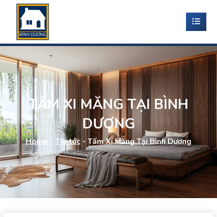
TẤM XI MĂNG TẠI BÌNH
DƯƠNG
Home
-
Tin tức
-
Tấm Xi Măng Tại Bình Dương