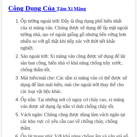
Công Dụng Của
Tấm Xi Măng
Ốp tường ngoài trời: Đây là ứng dụng phổ biến nhất
của xi măng ván. Chúng được sử dụng để ốp mặt ngoài
tường nhà, tạo vẻ ngoài giống gỗ nhưng bền vững hơn
nhiều so với gỗ thật khi tiếp xúc với thời tiết khắc
nghiệt.
Sàn ngoài trời: Xi măng ván cũng được sử dụng để lát
sàn ban công, hiên nhà vì khả năng chống trầy xước,
chống thấm tốt.
Mái hiên/mái che: Các tấm xi măng ván có thể được sử
dụng để làm mái hiên, mái che ngoài trời thay thế cho
các loại vật liệu khác.
Ốp trần: Tại những nơi có nguy cơ cháy cao, xi măng
ván được sử dụng ốp trần vì tính chống cháy tốt.
Vách ngăn: Chúng cũng được dùng làm vách ngăn tại
các khu vực có yêu cầu cao về chống cháy, chống
thấm.
Ốp lát trong nhà: Với khả năng chống ẩm và vân giả gỗ