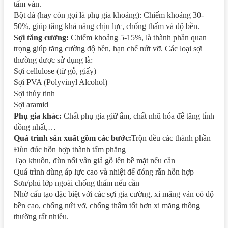
tấm ván.
Bột đá (hay còn gọi là phụ gia khoáng): Chiếm khoảng 30-
50%, giúp tăng khả năng chịu lực, chống thấm và độ bền.
Sợi tăng cường:
Chiếm khoảng 5-15%, là thành phần quan
trọng giúp tăng cường độ bền, hạn chế nứt vỡ. Các loại sợi
thường được sử dụng là:
Sợi cellulose (từ gỗ, giấy)
Sợi PVA (Polyvinyl Alcohol)
Sợi thủy tinh
Sợi aramid
Phụ gia khác:
Chất phụ gia giữ ẩm, chất nhũ hóa để tăng tính
đồng nhất,…
Quá trình sản xuất gồm các bước:
Trộn đều các thành phần
Đùn đúc hỗn hợp thành tấm phẳng
Tạo khuôn, đùn nổi vân giả gỗ lên bề mặt nếu cần
Quá trình dùng áp lực cao và nhiệt để đóng rắn hỗn hợp
Sơn/phủ lớp ngoài chống thấm nếu cần
Nhờ cấu tạo đặc biệt với các sợi gia cường, xi măng ván có độ
bền cao, chống nứt vỡ, chống thấm tốt hơn xi măng thông
thường rất nhiều.