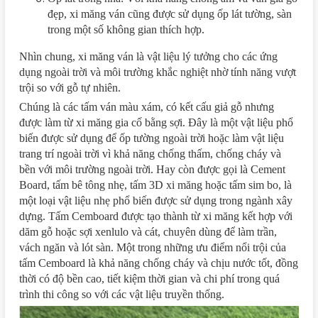
đẹp, xi măng ván cũng được sử dụng ốp lát tường, sàn
trong một số không gian thích hợp.
Nhìn chung, xi măng ván là vật liệu lý tưởng cho các ứng
dụng ngoài trời và môi trường khắc nghiệt nhờ tính năng vượt
trội so với gỗ tự nhiên.
Chúng là các tấm ván màu xám, có kết cấu giả gỗ nhưng
được làm từ xi măng gia cố bằng sợi. Đây là một vật liệu phổ
biến được sử dụng để ốp tường ngoài trời hoặc làm vật liệu
trang trí ngoài trời vì khả năng chống thấm, chống cháy và
bền với môi trường ngoài trời. Hay còn được gọi là Cement
Board, tấm bê tông nhẹ, tấm 3D xi măng hoặc tấm sim bo, là
một loại vật liệu nhẹ phổ biến được sử dụng trong ngành xây
dựng. Tấm Cemboard được tạo thành từ xi măng kết hợp với
dăm gỗ hoặc sợi xenlulo và cát, chuyên dùng để làm trần,
vách ngăn và lót sàn. Một trong những ưu điểm nổi trội của
tấm Cemboard là khả năng chống cháy và chịu nước tốt, đồng
thời có độ bền cao, tiết kiệm thời gian và chi phí trong quá
trình thi công so với các vật liệu truyền thống.