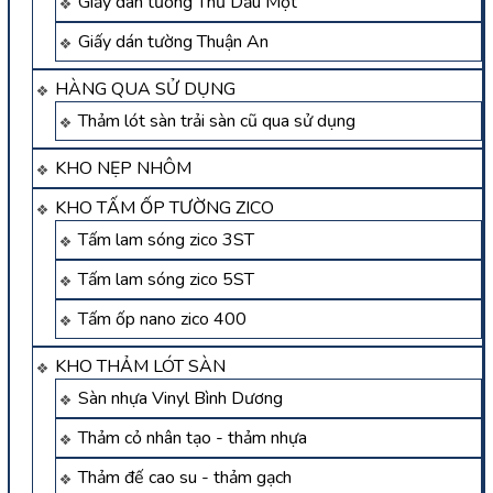
Giấy dán tường Thủ Dầu Một
Giấy dán tường Thuận An
HÀNG QUA SỬ DỤNG
Thảm lót sàn trải sàn cũ qua sử dụng
KHO NẸP NHÔM
KHO TẤM ỐP TƯỜNG ZICO
Tấm lam sóng zico 3ST
Tấm lam sóng zico 5ST
Tấm ốp nano zico 400
KHO THẢM LÓT SÀN
Sàn nhựa Vinyl Bình Dương
Thảm cỏ nhân tạo - thảm nhựa
Thảm đế cao su - thảm gạch