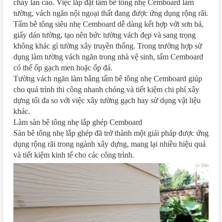
cháy lan cao. Việc lắp đặt tấm bê tông nhẹ Cemboard làm
tường, vách ngăn nội ngoại thất đang được ứng dụng rộng rãi.
Tấm bê tông siêu nhẹ Cemboard dễ dàng kết hợp với sơn bả,
giấy dán tường, tạo nên bức tường vách đẹp và sang trọng
không khác gì tường xây truyền thống. Trong trường hợp sử
dụng làm tường vách ngăn trong nhà vệ sinh, tấm Cemboard
có thể ốp gạch men hoặc ốp đá.
Tường vách ngăn làm bằng tấm bê tông nhẹ Cemboard giúp
cho quá trình thi công nhanh chóng và tiết kiệm chi phí xây
dựng tối đa so với việc xây tường gạch hay sử dụng vật liệu
khác.
Làm sàn bê tông nhẹ lắp ghép Cemboard
Sàn bê tông nhẹ lắp ghép đã trở thành một giải pháp được ứng
dụng rộng rãi trong ngành xây dựng, mang lại nhiều hiệu quả
và tiết kiệm kinh tế cho các công trình.