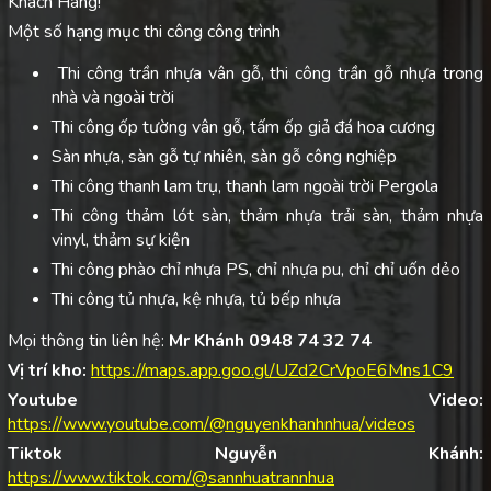
Khách Hàng!
Một số hạng mục thi công công trình
Thi công trần nhựa vân gỗ, thi công trần gỗ nhựa trong
nhà và ngoài trời
Thi công ốp tường vân gỗ, tấm ốp giả đá hoa cương
Sàn nhựa, sàn gỗ tự nhiên, sàn gỗ công nghiệp
Thi công thanh lam trụ, thanh lam ngoài trời Pergola
Thi công thảm lót sàn, thảm nhựa trải sàn, thảm nhựa
vinyl, thảm sự kiện
Thi công phào chỉ nhựa PS, chỉ nhựa pu, chỉ chỉ uốn dẻo
Thi công tủ nhựa, kệ nhựa, tủ bếp nhựa
Mọi thông tin liên hệ:
Mr Khánh 0948 74 32 74
Vị trí kho:
https://maps.app.goo.gl/UZd2CrVpoE6Mns1C9
Youtube Video:
https://www.youtube.com/@nguyenkhanhnhua/videos
Tiktok Nguyễn Khánh:
https://www.tiktok.com/@sannhuatrannhua