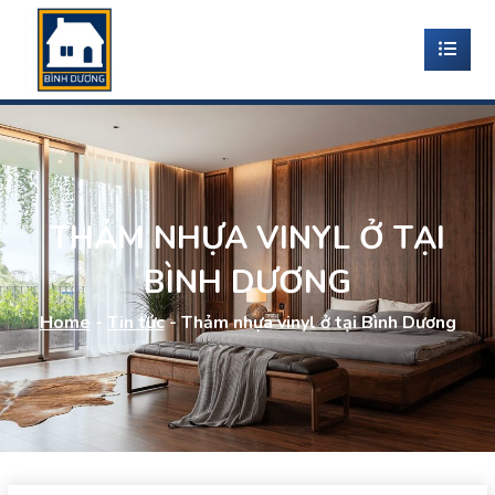
THẢM NHỰA VINYL Ở TẠI
BÌNH DƯƠNG
Home
-
Tin tức
-
Thảm nhựa vinyl ở tại Bình Dương