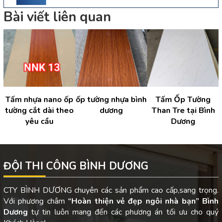
Bài viết liên quan
i
Tấm nhựa nano ốp
ốp tường nhựa bình
Tấm Ốp Tường
tường cắt dài theo
dương
Than Tre tại Bình
yêu cầu
Dương
ĐỘI THI CÔNG BÌNH DƯƠNG
CTY BÌNH DƯƠNG chuyên các sản phẩm cao cấp,sang trọng.
Với phương châm
“Hoàn thiện vẻ đẹp ngôi nhà bạn”
Bình
Dương
tự tin luôn mang đến các phương án tối ưu cho quý