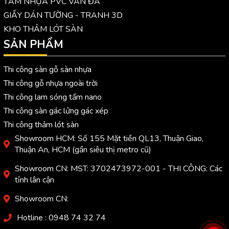
TẤM NHỰA PVC VÂN ĐÁ
GIẤY DÁN TƯỜNG - TRANH 3D
KHO THẢM LÓT SÀN
SẢN PHẨM
Thi công sàn gỗ sàn nhựa
Thi công gỗ nhựa ngoài trời
Thi công lam sóng tấm nano
Thi công sàn gác lửng gác xép
Thi công thảm lót sàn
Showroom HCM: Số 155 Mặt tiền QL13, Thuận Giao,
Thuận An, HCM (gần siêu thị metro cũ)
Showroom CN: MST: 3702473972-001 - THI CÔNG: Các
tỉnh lân cận
Showroom CN:
Hotline : 0948 74 32 74