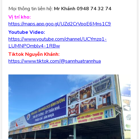
Mọi thông tin liên hệ:
Mr Khánh 0948 74 32 74
Vị trí kho:
https://maps.app.goo.gl/UZd2CrVpoE6Mns1C9
Youtube Video:
https://www.youtube.com/channel/UCYmzq1-
LUMNPQmblv4-1RBw
Tiktok Nguyễn Khánh:
https://www.tiktok.com/@sannhuatrannhua