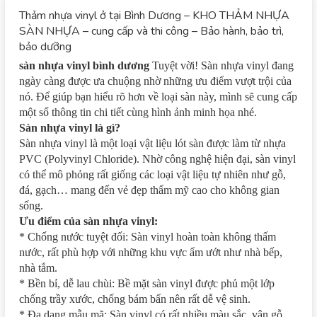
Thảm nhựa vinyl ở tại Bình Dương – KHO THẢM NHỰA
SÀN NHỰA – cung cấp và thi công – Bảo hành, bảo trì,
bảo dưỡng
sàn nhựa vinyl bình dương
Tuyệt vời! Sàn nhựa vinyl đang
ngày càng được ưa chuộng nhờ những ưu điểm vượt trội của
nó. Để giúp bạn hiểu rõ hơn về loại sàn này, mình sẽ cung cấp
một số thông tin chi tiết cùng hình ảnh minh họa nhé.
Sàn nhựa vinyl là gì?
Sàn nhựa vinyl là một loại vật liệu lót sàn được làm từ nhựa
PVC (Polyvinyl Chloride). Nhờ công nghệ hiện đại, sàn vinyl
có thể mô phỏng rất giống các loại vật liệu tự nhiên như gỗ,
đá, gạch… mang đến vẻ đẹp thẩm mỹ cao cho không gian
sống.
Ưu điểm của sàn nhựa vinyl:
* Chống nước tuyệt đối: Sàn vinyl hoàn toàn không thấm
nước, rất phù hợp với những khu vực ẩm ướt như nhà bếp,
nhà tắm.
* Bền bỉ, dễ lau chùi: Bề mặt sàn vinyl được phủ một lớp
chống trầy xước, chống bám bẩn nên rất dễ vệ sinh.
* Đa dạng mẫu mã: Sàn vinyl có rất nhiều màu sắc, vân gỗ,