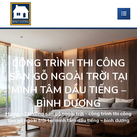
CÔNG TRÌNH THI CÔNG
SÀN GỖ NGOÀI TRỜI TẠI
MINH TÂM DẦU TIẾNG –
BÌNH DƯƠNG
Home
-
Thi công sàn gỗ ngoài trời
-
công trình thi công
sàn gỗ ngoài trời tại minh tâm dầu tiếng – bình dương