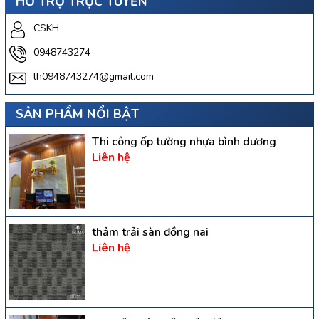
HỖ TRỢ TRỰC TUYẾN
CSKH
0948743274
lh0948743274@gmail.com
SẢN PHẨM NỔI BẬT
Thi công ốp tường nhựa bình dương
Liên hệ
thảm trải sàn đồng nai
Liên hệ