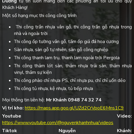
Dương
tự tin luôn mang đến các phương án tối ưu cho quý
Khách Hàng!
Một số hạng mục thi công công trình
Thi công trần nhựa vân gỗ, thi công trần gỗ nhựa trong
nhà và ngoài trời
Thi công ốp tường vân gỗ, tấm ốp giả đá hoa cương
Sàn nhựa, sàn gỗ tự nhiên, sàn gỗ công nghiệp
Thi công thanh lam trụ, thanh lam ngoài trời Pergola
Thi công thảm lót sàn, thảm nhựa trải sàn, thảm nhựa
vinyl, thảm sự kiện
Thi công phào chỉ nhựa PS, chỉ nhựa pu, chỉ chỉ uốn dẻo
Thi công tủ nhựa, kệ nhựa, tủ bếp nhựa
Mọi thông tin liên hệ:
Mr Khánh 0948 74 32 74
Vị trí kho:
https://maps.app.goo.gl/UZd2CrVpoE6Mns1C9
Youtube Video:
https://www.youtube.com/@nguyenkhanhnhua/videos
Tiktok Nguyễn Khánh: