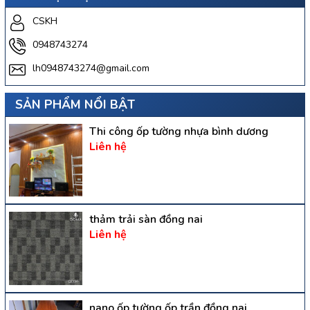
CSKH
0948743274
lh0948743274@gmail.com
SẢN PHẨM NỔI BẬT
Thi công ốp tường nhựa bình dương
Liên hệ
thảm trải sàn đồng nai
Liên hệ
nano ốp tường ốp trần đồng nai