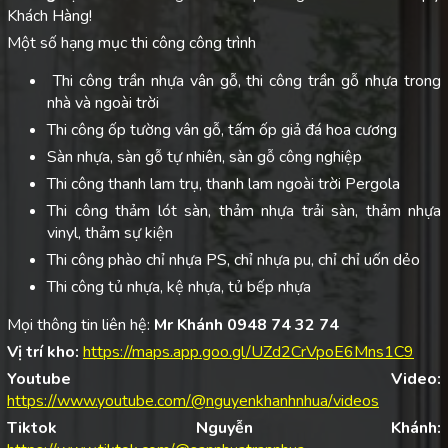
Khách Hàng!
Một số hạng mục thi công công trình
Thi công trần nhựa vân gỗ, thi công trần gỗ nhựa trong
nhà và ngoài trời
Thi công ốp tường vân gỗ, tấm ốp giả đá hoa cương
Sàn nhựa, sàn gỗ tự nhiên, sàn gỗ công nghiệp
Thi công thanh lam trụ, thanh lam ngoài trời Pergola
Thi công thảm lót sàn, thảm nhựa trải sàn, thảm nhựa
vinyl, thảm sự kiện
Thi công phào chỉ nhựa PS, chỉ nhựa pu, chỉ chỉ uốn dẻo
Thi công tủ nhựa, kệ nhựa, tủ bếp nhựa
Mọi thông tin liên hệ:
Mr Khánh 0948 74 32 74
Vị trí kho:
https://maps.app.goo.gl/UZd2CrVpoE6Mns1C9
Youtube Video:
https://www.youtube.com/@nguyenkhanhnhua/videos
Tiktok Nguyễn Khánh: