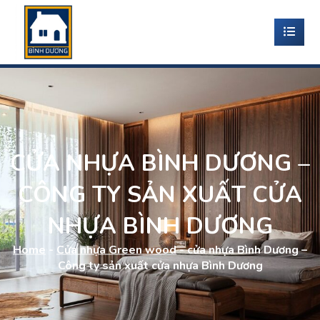
CỬA NHỰA BÌNH DƯƠNG –
CÔNG TY SẢN XUẤT CỬA
NHỰA BÌNH DƯƠNG
Home
-
Cửa nhựa Green wood
-
cửa nhựa Bình Dương –
Công ty sản xuất cửa nhựa Bình Dương