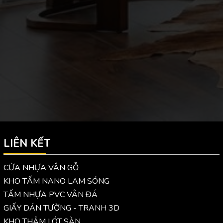
LIÊN KẾT
CỬA NHỰA VÂN GỖ
KHO TẤM NANO LAM SÓNG
TẤM NHỰA PVC VÂN ĐÁ
GIẤY DÁN TƯỜNG - TRANH 3D
KHO THẢM LÓT SÀN