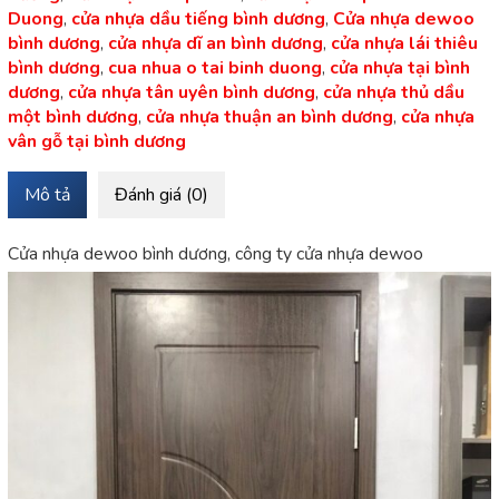
Duong
,
cửa nhựa dầu tiếng bình dương
,
Cửa nhựa dewoo
bình dương
,
cửa nhựa dĩ an bình dương
,
cửa nhựa lái thiêu
bình dương
,
cua nhua o tai binh duong
,
cửa nhựa tại bình
dương
,
cửa nhựa tân uyên bình dương
,
cửa nhựa thủ dầu
một bình dương
,
cửa nhựa thuận an bình dương
,
cửa nhựa
vân gỗ tại bình dương
Mô tả
Đánh giá (0)
Cửa nhựa dewoo bình dương, công ty cửa nhựa dewoo