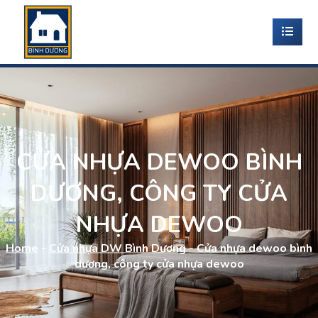
CỬA NHỰA DEWOO BÌNH
DƯƠNG, CÔNG TY CỬA
NHỰA DEWOO
Home
-
Cửa nhựa DW Bình Dương
-
Cửa nhựa dewoo bình
dương, công ty cửa nhựa dewoo