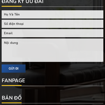
ĐĂNG KÝ ƯU ĐÃI
FANPAGE
BẢN ĐỒ