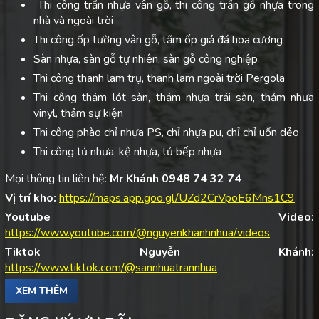
Thi công trần nhựa vân gỗ, thi công trần gỗ nhựa trong
nhà và ngoài trời
Thi công ốp tường vân gỗ, tấm ốp giả đá hoa cương
Sàn nhựa, sàn gỗ tự nhiên, sàn gỗ công nghiệp
Thi công thanh lam trụ, thanh lam ngoài trời Pergola
Thi công thảm lót sàn, thảm nhựa trải sàn, thảm nhựa
vinyl, thảm sự kiện
Thi công phào chỉ nhựa PS, chỉ nhựa pu, chỉ chỉ uốn dẻo
Thi công tủ nhựa, kệ nhựa, tủ bếp nhựa
Mọi thông tin liên hệ:
Mr Khánh 0948 74 32 74
Vị trí kho:
https://maps.app.goo.gl/UZd2CrVpoE6Mns1C9
Youtube Video:
https://www.youtube.com/@nguyenkhanhnhua/videos
Tiktok Nguyễn Khánh:
https://www.tiktok.com/@sannhuatrannhua
XEM THÊM