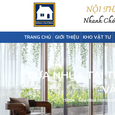
NỘI T
Nhanh Chón
TRANG CHỦ
GIỚI THIỆU
KHO VẬT TƯ
CỬA NHỰA TẠI 
VÂ
Home
-
Cửa nhựa composi