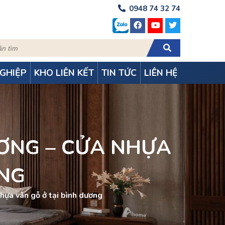
0948 74 32 74
GHIỆP
KHO LIÊN KẾT
TIN TỨC
LIÊN HỆ
ƠNG – CỬA NHỰA
ƠNG
hựa vân gỗ ở tại bình dương