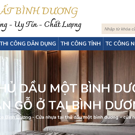
HẤT BÌNH DƯƠNG
g - Uy Tín - Chất Lượng
THI CÔNG DÂN DỤNG
THI CÔNG TỈNH
TC CÔNG N
THỦ DẦU MỘT BÌNH DƯ
N GỖ Ở TẠI BÌNH DƯ
te Bình Dương
-
Cửa nhựa tại thủ dầu một bình dương – cửa n