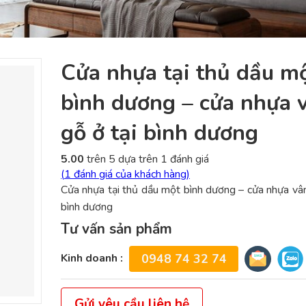
Cửa nhựa tại thủ dầu m
bình dương – cửa nhựa 
gỗ ở tại bình dương
5.00
trên 5 dựa trên
1
đánh giá
(
1
đánh giá của khách hàng)
Cửa nhựa tại thủ dầu một bình dương – cửa nhựa vân
bình dương
Tư vấn sản phẩm
Kinh doanh :
0948 74 32 74
Gửi yêu cầu liên hệ