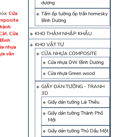
dương
hóa:
Cửa
Tấm ốp tường ốp trần homesky
mposite
Bình Dương
Thành
Cát
,
Cửa
KHO THẢM NHẬP KHẨU
 Bình
KHO VẬT TƯ
ửa nhựa
CỬA NHỰA COMPOSITE
ựa vân
Cửa nhựa DW Bình Dương
Cửa nhựa Green wood
GIẤY DÁN TƯỜNG - TRANH
3D
Giấy dán tường Lái Thiêu
Giấy dán tường Thành Phố
Mới
Giấy dán tường Thủ Dầu Một