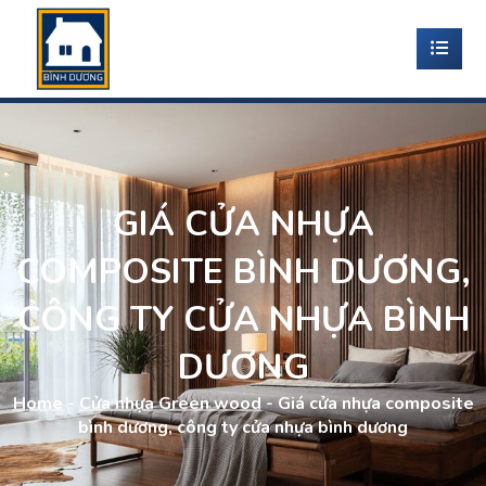
GIÁ CỬA NHỰA
COMPOSITE BÌNH DƯƠNG,
CÔNG TY CỬA NHỰA BÌNH
DƯƠNG
Home
-
Cửa nhựa Green wood
-
Giá cửa nhựa composite
bình dương, công ty cửa nhựa bình dương