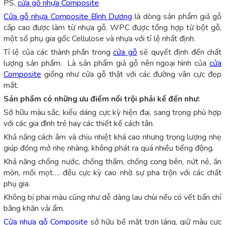
PS,
cửa gỗ nhựa Composite
Cửa gỗ nhựa Composite Bình Dương
là dòng sản phẩm giả gỗ
cấp cao được làm từ nhựa gỗ. WPC được tổng hợp từ bột gỗ,
một số phụ gia gốc Cellulose và nhựa với tỉ lệ nhất định.
Tỉ lệ của các thành phần trong
cửa gỗ
sẽ quyết định đến chất
lượng sản phẩm. Là sản phẩm giả gỗ nên ngoại hình của
cửa
Composite
giống như cửa gỗ thật với các đường vân cực đẹp
mắt.
Sản phẩm có những ưu điểm nổi trội phải kể đến như:
Sở hữu màu sắc, kiểu dáng cực kỳ hiện đại, sang trọng phù hợp
với các gia đình trẻ hay các thiết kế cách tân.
Khả năng cách âm và chịu nhiệt khá cao nhưng trọng lượng nhẹ
giúp đóng mở nhẹ nhàng, không phát ra quá nhiều tiếng động.
Khả năng chống nước, chống thấm, chống cong bên, nứt nẻ, ăn
mòn, mối mọt…. đều cực kỳ cao nhờ sự pha trộn với các chất
phụ gia.
Không bị phai màu cũng như dễ dàng lau chùi nếu có vết bẩn chỉ
bằng khăn vải ẩm.
Cửa nhựa gỗ Composite
sở hữu bề mặt trơn láng, giữ màu cực