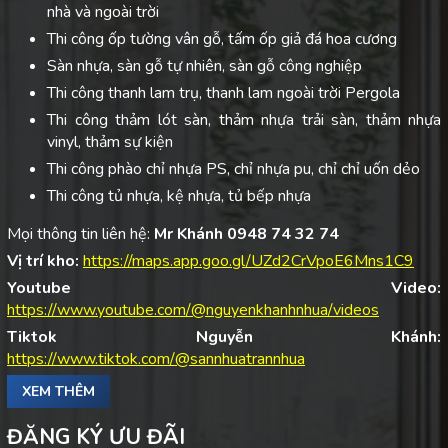
nhà và ngoài trời
Thi công ốp tường vân gỗ, tấm ốp giả đá hoa cương
Sàn nhựa, sàn gỗ tự nhiên, sàn gỗ công nghiệp
Thi công thanh lam trụ, thanh lam ngoài trời Pergola
Thi công thảm lót sàn, thảm nhựa trải sàn, thảm nhựa
vinyl, thảm sự kiện
Thi công phào chỉ nhựa PS, chỉ nhựa pu, chỉ chỉ uốn dẻo
Thi công tủ nhựa, kệ nhựa, tủ bếp nhựa
Mọi thông tin liên hệ:
Mr Khánh 0948 74 32 74
Vị trí kho:
https://maps.app.goo.gl/UZd2CrVpoE6Mns1C9
Youtube Video:
https://www.youtube.com/@nguyenkhanhnhua/videos
Tiktok Nguyễn Khánh:
https://www.tiktok.com/@sannhuatrannhua
XEM THÊM
ĐĂNG KÝ ƯU ĐÃI