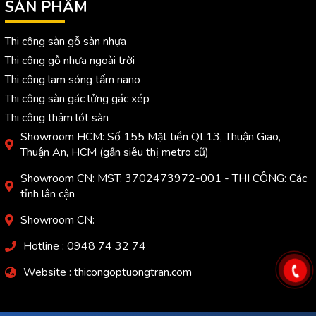
SẢN PHẨM
Thi công sàn gỗ sàn nhựa
Thi công gỗ nhựa ngoài trời
Thi công lam sóng tấm nano
Thi công sàn gác lửng gác xép
Thi công thảm lót sàn
Showroom HCM: Số 155 Mặt tiền QL13, Thuận Giao,
Thuận An, HCM (gần siêu thị metro cũ)
Showroom CN: MST: 3702473972-001 - THI CÔNG: Các
tỉnh lân cận
Showroom CN:
Hotline : 0948 74 32 74
Website : thicongoptuongtran.com