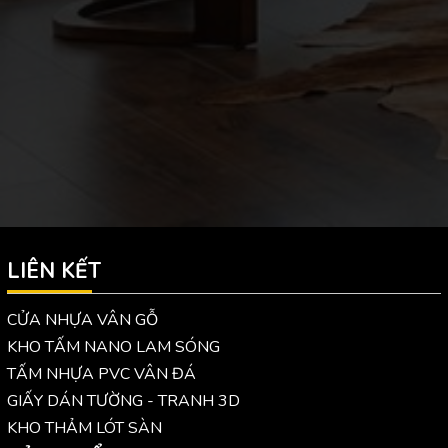
LIÊN KẾT
CỬA NHỰA VÂN GỖ
KHO TẤM NANO LAM SÓNG
TẤM NHỰA PVC VÂN ĐÁ
GIẤY DÁN TƯỜNG - TRANH 3D
KHO THẢM LÓT SÀN