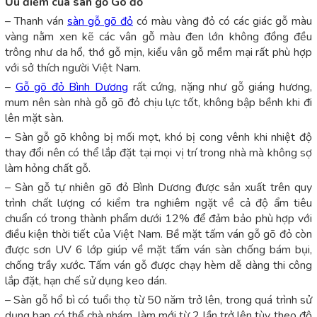
Ưu điểm của sàn gỗ Gõ đỏ
– Thanh ván
sàn gỗ gõ đỏ
có màu vàng đỏ có các giác gỗ màu
vàng nằm xen kẽ các vân gỗ màu đen lớn không đồng đều
trông như da hổ, thớ gỗ mịn, kiểu vân gỗ mềm mại rất phù hợp
với sở thích người Việt Nam.
–
Gỗ gõ đỏ Bình Dương
rất cứng, nặng như gỗ giáng hương,
mum nên sàn nhà gỗ gõ đỏ chịu lực tốt, không bập bềnh khi đi
lên mặt sàn.
– Sàn gỗ gõ không bị mối mọt, khó bị cong vênh khi nhiệt độ
thay đổi nên có thể lắp đặt tại mọi vị trí trong nhà mà không sợ
làm hỏng chất gỗ.
– Sàn gỗ tự nhiên gõ đỏ Bình Dương được sản xuất trên quy
trình chất lượng có kiểm tra nghiêm ngặt về cả độ ẩm tiêu
chuẩn có trong thành phẩm dưới 12% để đảm bảo phù hợp với
điều kiện thời tiết của Việt Nam. Bề mặt tấm ván gỗ gõ đỏ còn
được sơn UV 6 lớp giúp về mặt tấm ván sàn chống bám bụi,
chống trầy xước. Tấm ván gỗ được chạy hèm dễ dàng thi công
lắp đặt, hạn chế sử dụng keo dán.
– Sàn gỗ hổ bì có tuổi thọ từ 50 năm trở lên, trong quá trình sử
dụng bạn có thể chà nhám, làm mới từ 2 lần trở lên tùy theo độ