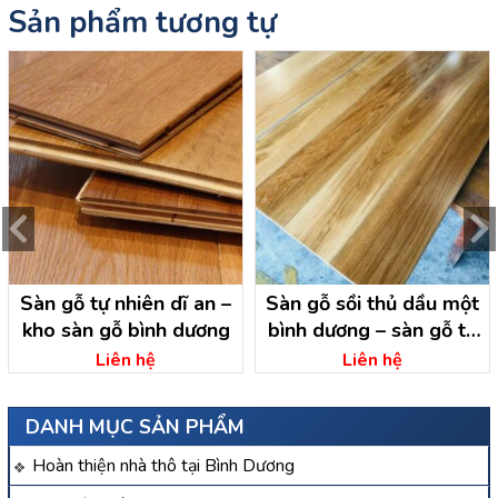
Sản phẩm tương tự
Sàn gỗ tự nhiên dĩ an –
Sàn gỗ sồi thủ dầu một
kho sàn gỗ bình dương
bình dương – sàn gỗ tự
nhiên
Liên hệ
Liên hệ
DANH MỤC SẢN PHẨM
Hoàn thiện nhà thô tại Bình Dương