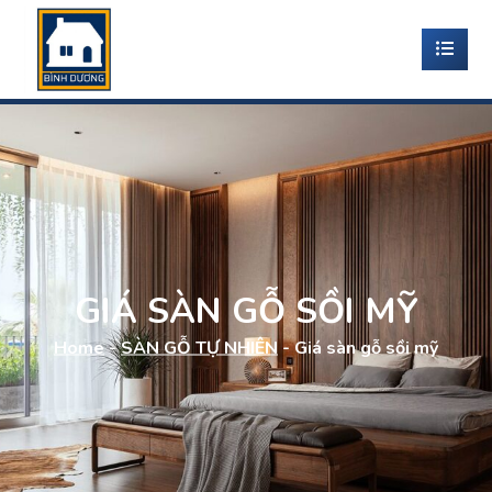
GIÁ SÀN GỖ SỒI MỸ
Home
-
SÀN GỖ TỰ NHIÊN
-
Giá sàn gỗ sồi mỹ