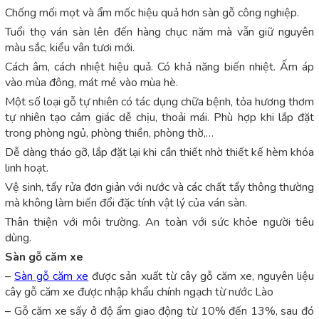
Chống mối mọt và ẩm mốc hiệu quả hơn sàn gỗ công nghiệp.
Tuổi thọ ván sàn lên đến hàng chục năm mà vẫn giữ nguyên
màu sắc, kiểu vân tươi mới.
Cách âm, cách nhiệt hiệu quả. Có khả năng biến nhiệt. Ấm áp
vào mùa đông, mát mẻ vào mùa hè.
Một số loại gỗ tự nhiên có tác dụng chữa bệnh, tỏa hương thơm
tự nhiên tạo cảm giác dễ chịu, thoải mái. Phù hợp khi lắp đặt
trong phòng ngủ, phòng thiền, phòng thờ,…
Dễ dàng tháo gỡ, lắp đặt lại khi cần thiết nhờ thiết kế hèm khóa
linh hoạt.
Vệ sinh, tẩy rửa đơn giản với nước và các chất tẩy thông thường
mà không làm biến đổi đặc tính vật lý của ván sàn.
Thân thiện với môi trường. An toàn với sức khỏe người tiêu
dùng.
Sàn gỗ căm xe
–
Sàn gỗ căm xe
được sản xuất từ cây gỗ căm xe, nguyên liệu
cây gỗ căm xe được nhập khẩu chính ngạch từ nước Lào
– Gỗ căm xe sấy ở độ ẩm giao động từ 10% đến 13%, sau đó