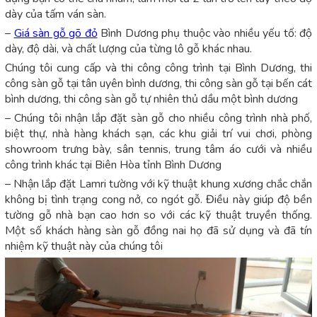
dày của tấm ván sàn.
–
Giá sàn gỗ gõ đỏ
Bình Dương phụ thuộc vào nhiều yếu tố: độ
dày, độ dài, và chất lượng của từng lô gỗ khác nhau.
Chúng tôi cung cấp và thi công công trình tại Bình Dương, thi
công sàn gỗ tại tân uyên bình dương, thi công sàn gỗ tại bến cát
bình dương, thi công sàn gỗ tự nhiên thủ dầu một bình dương
– Chúng tôi nhận lắp đặt sàn gỗ cho nhiều công trình nhà phố,
biệt thự, nhà hàng khách sạn, các khu giải trí vui chơi, phòng
showroom trưng bày, sân tennis, trung tâm áo cưới và nhiều
công trình khác tại Biên Hòa tỉnh Bình Dương
– Nhận lắp đặt Lamri tường với kỹ thuật khung xương chắc chắn
không bị tình trạng cong nở, co ngót gỗ. Điều này giúp độ bền
tường gỗ nhà bạn cao hơn so với các kỹ thuật truyền thống.
Một số khách hàng sàn gỗ đồng nai họ đã sử dụng và đã tín
nhiệm kỹ thuật này của chúng tôi