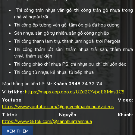
Thi công trần nhựa vân gỗ, thi công trần gỗ nhựa trong
nhà và ngoài trời
Thi công ốp tường vân gỗ, tấm ốp giả đá hoa cương
Sàn nhựa, sàn gỗ tự nhiên, sàn gỗ công nghiệp
Thi công thanh lam trụ, thanh lam ngoài trời Pergola
Thi công thảm lót sàn, thảm nhựa trải sàn, thảm nhựa
vinyl, thảm sự kiện
Thi công phào chỉ nhựa PS, chỉ nhựa pu, chỉ chỉ uốn dẻo
Thi công tủ nhựa, kệ nhựa, tủ bếp nhựa
Mọi thông tin liên hệ:
Mr Khánh 0948 74 32 74
Vị trí kho:
https://maps.app.goo.gl/UZd2CrVpoE6Mns1C9
Youtube Video:
https://www.youtube.com/@nguyenkhanhnhua/videos
Tiktok Nguyễn Khánh:
https://www.tiktok.com/@sannhuatrannhua
XEM THÊM