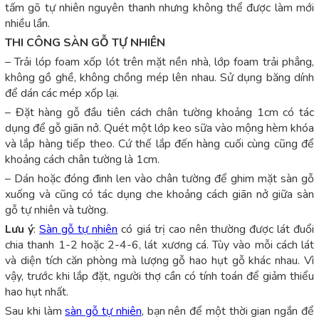
tấm gõ tự nhiên nguyên thanh nhưng không thể được làm mới
nhiều lần.
THI CÔNG SÀN GỖ TỰ NHIÊN
– Trải lóp foam xốp lót trên mặt nền nhà, lớp foam trải phẳng,
không gồ ghề, không chồng mép lên nhau. Sử dụng băng dính
để dán các mép xốp lại.
– Đặt hàng gỗ đầu tiên cách chân tường khoảng 1cm có tác
dụng để gỗ giãn nở. Quét một lớp keo sữa vào mộng hèm khóa
và lắp hàng tiếp theo. Cứ thế lắp đến hàng cuối cùng cũng để
khoảng cách chân tường là 1cm.
– Dán hoặc đóng đinh len vào chân tường để ghim mặt sàn gỗ
xuống và cũng có tác dụng che khoảng cách giãn nở giữa sàn
gỗ tự nhiên và tường.
Lưu ý
:
Sàn gỗ tự nhiên
có giá trị cao nên thường được lát đuổi
chia thanh 1-2 hoặc 2-4-6, lát xương cá. Tùy vào mỗi cách lát
và diện tích căn phòng mà lượng gỗ hao hụt gỗ khác nhau. Vì
vậy, trước khi lắp đặt, người thợ cần có tính toán để giảm thiểu
hao hụt nhất.
Sau khi làm
sàn gỗ tự nhiên
, bạn nên để một thời gian ngắn để