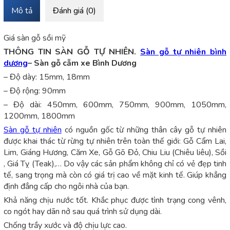
Mô tả
Đánh giá (0)
Giá sàn gỗ sồi mỹ
THÔNG TIN SÀN GỖ TỰ NHIÊN.
Sàn gỗ tự nhiên bình
dương
– Sàn gỗ cẵm xe Bình Dương
– Độ dày: 15mm, 18mm
– Độ rộng: 90mm
– Độ dài: 450mm, 600mm, 750mm, 900mm, 1050mm,
1200mm, 1800mm
Sàn gỗ tự nhiên
có nguồn gốc từ những thân cây gỗ tự nhiên
được khai thác từ rừng tự nhiên trên toàn thế giới: Gỗ Cẩm Lai,
Lim, Giáng Hương, Căm Xe, Gỗ Gõ Đỏ, Chiu Liu (Chiêu liêu), Sồi
, Giá Tỵ (Teak),… Do vậy các sản phẩm không chỉ có vẻ đẹp tinh
tế, sang trọng mà còn có giá trị cao về mặt kinh tế. Giúp khẳng
định đẳng cấp cho ngôi nhà của bạn.
Khả năng chịu nước tốt. Khắc phục được tình trạng cong vênh,
co ngót hay dãn nở sau quá trình sử dụng dài.
Chống trầy xước và độ chịu lực cao.