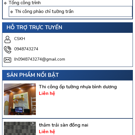
Tổng công trình
Thi công phào chỉ tường trần
HỖ TRỢ TRỰC TUYẾN
CSKH
0948743274
lh0948743274@gmail.com
SẢN PHẨM NỔI BẬT
Thi công ốp tường nhựa bình dương
Liên hệ
thảm trải sàn đồng nai
Liên hệ