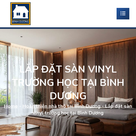
LẮP ĐẶT SÀN VINYL
TRƯỜNG HỌC TẠI BÌNH
DƯƠNG
Home
-
Hoàn thiện nhà thô tại Bình Dương
-
Lắp đặt sàn
vinyl trường học tại Bình Dương