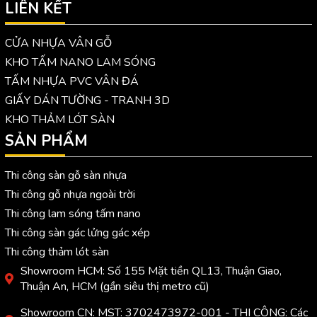
LIÊN KẾT
CỬA NHỰA VÂN GỖ
KHO TẤM NANO LAM SÓNG
TẤM NHỰA PVC VÂN ĐÁ
GIẤY DÁN TƯỜNG - TRANH 3D
KHO THẢM LÓT SÀN
SẢN PHẨM
Thi công sàn gỗ sàn nhựa
Thi công gỗ nhựa ngoài trời
Thi công lam sóng tấm nano
Thi công sàn gác lửng gác xép
Thi công thảm lót sàn
Showroom HCM: Số 155 Mặt tiền QL13, Thuận Giao,
Thuận An, HCM (gần siêu thị metro cũ)
Showroom CN: MST: 3702473972-001 - THI CÔNG: Các