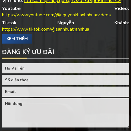
Vị trí kho:
https://maps.app.goo.gl/UZd2CrVpoE6Mns1C9
Youtube Video:
https://www.youtube.com/@nguyenkhanhnhua/videos
Tiktok Nguyễn Khánh:
https://www.tiktok.com/@sannhuatrannhua
XEM THÊM
ĐĂNG KÝ ƯU ĐÃI