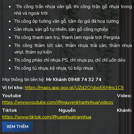
Thi công trần nhựa vân gỗ, thi công trần gỗ nhựa trong
nhà và ngoài trời
Thi công ốp tường vân gỗ, tấm ốp giả đá hoa cương
Sàn nhựa, sàn gỗ tự nhiên, sàn gỗ công nghiệp
Thi công thanh lam trụ, thanh lam ngoài trời Pergola
Thi công thảm lót sàn, thảm nhựa trải sàn, thảm nhựa
vinyl, thảm sự kiện
Thi công phào chỉ nhựa PS, chỉ nhựa pu, chỉ chỉ uốn dẻo
Thi công tủ nhựa, kệ nhựa, tủ bếp nhựa
Mọi thông tin liên hệ:
Mr Khánh 0948 74 32 74
Vị trí kho:
https://maps.app.goo.gl/UZd2CrVpoE6Mns1C9
Youtube Video:
https://www.youtube.com/@nguyenkhanhnhua/videos
Tiktok Nguyễn Khánh:
https://www.tiktok.com/@sannhuatrannhua
XEM THÊM