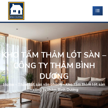
KHO TẤM THẢM LÓT SÀN –
CÔNG TY THẢM BÌNH
DƯƠNG
Home
-
Thảm lót sàn văn phòng
-
Kho tấm thảm lót sàn
– công ty thảm Bình Dương