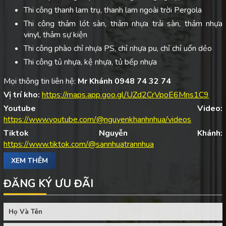
Thi công thanh lam trụ, thanh lam ngoài trời Pergola
Thi công thảm lót sàn, thảm nhựa trải sàn, thảm nhựa
vinyl, thảm sự kiện
Thi công phào chỉ nhựa PS, chỉ nhựa pu, chỉ chỉ uốn dẻo
Thi công tủ nhựa, kệ nhựa, tủ bếp nhựa
Mọi thông tin liên hệ:
Mr Khánh 0948 74 32 74
Vị trí kho:
https://maps.app.goo.gl/UZd2CrVpoE6Mns1C9
Youtube Video:
https://www.youtube.com/@nguyenkhanhnhua/videos
Tiktok Nguyễn Khánh:
https://www.tiktok.com/@sannhuatrannhua
XEM THÊM
ĐĂNG KÝ ƯU ĐÃI