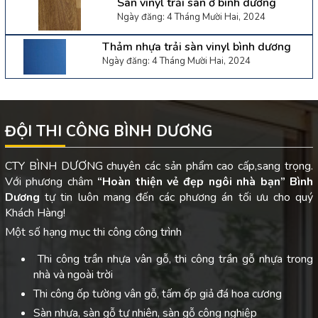
Sàn vinyl trải sàn ở bình dương
Ngày đăng: 4 Tháng Mười Hai, 2024
Thảm nhựa trải sàn vinyl bình dương
Ngày đăng: 4 Tháng Mười Hai, 2024
ĐỘI THI CÔNG BÌNH DƯƠNG
CTY BÌNH DƯƠNG chuyên các sản phẩm cao cấp,sang trọng.
Với phương châm
“Hoàn thiện vẻ đẹp ngôi nhà bạn”
Bình
Dương
tự tin luôn mang đến các phương án tối ưu cho quý
Khách Hàng!
Một số hạng mục thi công công trình
Thi công trần nhựa vân gỗ, thi công trần gỗ nhựa trong
nhà và ngoài trời
Thi công ốp tường vân gỗ, tấm ốp giả đá hoa cương
Sàn nhựa, sàn gỗ tự nhiên, sàn gỗ công nghiệp