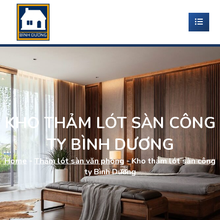
KHO THẢM LÓT SÀN CÔNG
TY BÌNH DƯƠNG
Home
-
Thảm lót sàn văn phòng
-
Kho thảm lót sàn công
ty Bình Dương