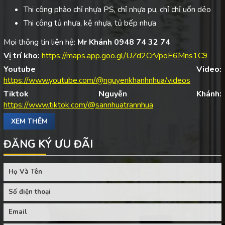
Thi công phào chỉ nhựa PS, chỉ nhựa pu, chỉ chỉ uốn dẻo
Thi công tủ nhựa, kệ nhựa, tủ bếp nhựa
Mọi thông tin liên hệ:
Mr Khánh 0948 74 32 74
Vị trí kho:
https://maps.app.goo.gl/UZd2CrVpoE6Mns1C9
Youtube Video:
https://www.youtube.com/@nguyenkhanhnhua/videos
Tiktok Nguyễn Khánh:
https://www.tiktok.com/@sannhuatrannhua
XEM THÊM
ĐĂNG KÝ ƯU ĐÃI