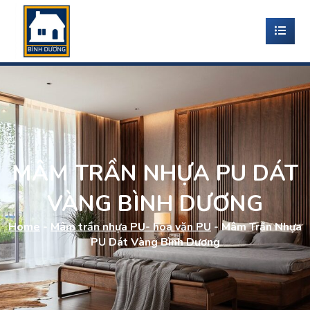
MÂM TRẦN NHỰA PU DÁT
VÀNG BÌNH DƯƠNG
Home
-
Mâm trần nhựa PU- hoa văn PU
-
Mâm Trần Nhựa
PU Dát Vàng Bình Dương