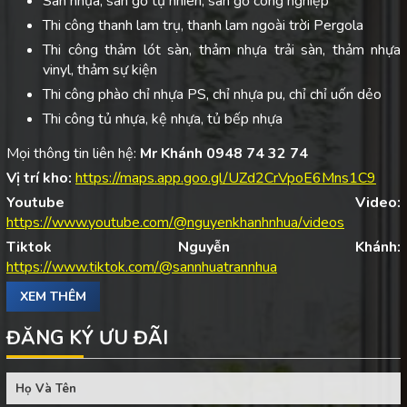
Sàn nhựa, sàn gỗ tự nhiên, sàn gỗ công nghiệp
Thi công thanh lam trụ, thanh lam ngoài trời Pergola
Thi công thảm lót sàn, thảm nhựa trải sàn, thảm nhựa
vinyl, thảm sự kiện
Thi công phào chỉ nhựa PS, chỉ nhựa pu, chỉ chỉ uốn dẻo
Thi công tủ nhựa, kệ nhựa, tủ bếp nhựa
Mọi thông tin liên hệ:
Mr Khánh 0948 74 32 74
Vị trí kho:
https://maps.app.goo.gl/UZd2CrVpoE6Mns1C9
Youtube Video:
https://www.youtube.com/@nguyenkhanhnhua/videos
Tiktok Nguyễn Khánh:
https://www.tiktok.com/@sannhuatrannhua
XEM THÊM
ĐĂNG KÝ ƯU ĐÃI