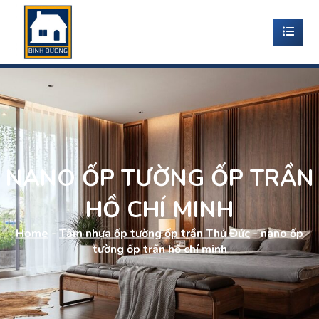
NANO ỐP TƯỜNG ỐP TRẦN
HỒ CHÍ MINH
Home
-
Tấm nhựa ốp tường ốp trần Thủ Đức
-
nano ốp
tường ốp trần hồ chí minh