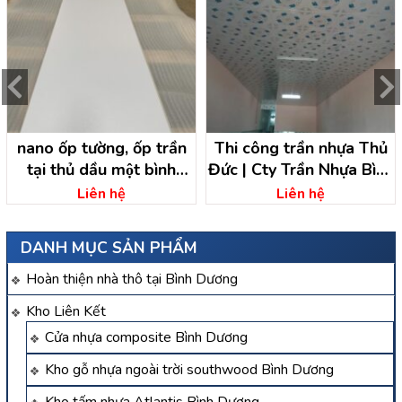
nano ốp tường, ốp trần
Thi công trần nhựa Thủ
tại thủ dầu một bình
Đức | Cty Trần Nhựa Bình
dương
Dương
Liên hệ
Liên hệ
DANH MỤC SẢN PHẨM
Hoàn thiện nhà thô tại Bình Dương
Kho Liên Kết
Cửa nhựa composite Bình Dương
Kho gỗ nhựa ngoài trời southwood Bình Dương
Kho tấm nhựa Atlantis Bình Dương