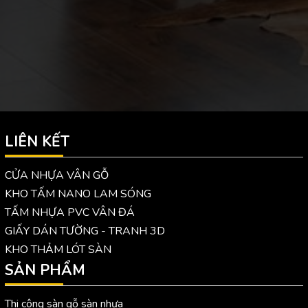
LIÊN KẾT
CỬA NHỰA VÂN GỖ
KHO TẤM NANO LAM SÓNG
TẤM NHỰA PVC VÂN ĐÁ
GIẤY DÁN TƯỜNG - TRANH 3D
KHO THẢM LÓT SÀN
SẢN PHẨM
Thi công sàn gỗ sàn nhựa