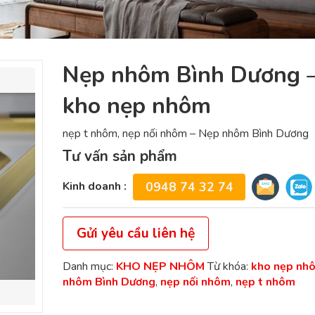
Nẹp nhôm Bình Dương 
kho nẹp nhôm
nẹp t nhôm, nẹp nối nhôm – Nẹp nhôm Bình Dương
Tư vấn sản phẩm
Kinh doanh :
0948 74 32 74
Gửi yêu cầu liên hệ
Danh mục:
KHO NẸP NHÔM
Từ khóa:
kho nẹp nh
nhôm Bình Dương
,
nẹp nối nhôm
,
nẹp t nhôm