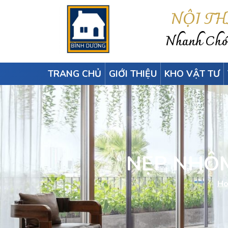
NỘI T
Nhanh Chón
TRANG CHỦ
GIỚI THIỆU
KHO VẬT TƯ
NẸP NHÔM
H