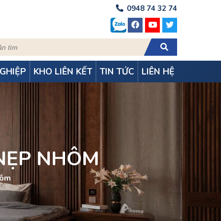
0948 74 32 74
GHIỆP
KHO LIÊN KẾT
TIN TỨC
LIÊN HỆ
 NẸP NHÔM
hôm