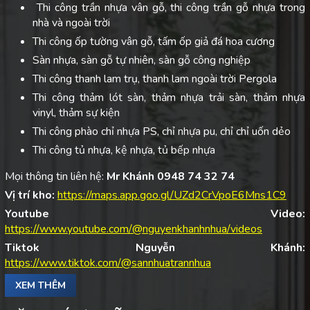
Thi công trần nhựa vân gỗ, thi công trần gỗ nhựa trong
nhà và ngoài trời
Thi công ốp tường vân gỗ, tấm ốp giả đá hoa cương
Sàn nhựa, sàn gỗ tự nhiên, sàn gỗ công nghiệp
Thi công thanh lam trụ, thanh lam ngoài trời Pergola
Thi công thảm lót sàn, thảm nhựa trải sàn, thảm nhựa
vinyl, thảm sự kiện
Thi công phào chỉ nhựa PS, chỉ nhựa pu, chỉ chỉ uốn dẻo
Thi công tủ nhựa, kệ nhựa, tủ bếp nhựa
Mọi thông tin liên hệ:
Mr Khánh 0948 74 32 74
Vị trí kho:
https://maps.app.goo.gl/UZd2CrVpoE6Mns1C9
Youtube Video:
https://www.youtube.com/@nguyenkhanhnhua/videos
Tiktok Nguyễn Khánh:
https://www.tiktok.com/@sannhuatrannhua
XEM THÊM