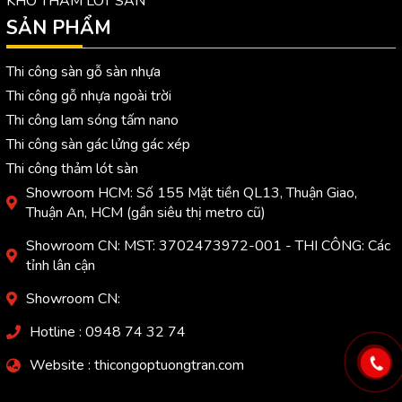
KHO THẢM LÓT SÀN
SẢN PHẨM
Thi công sàn gỗ sàn nhựa
Thi công gỗ nhựa ngoài trời
Thi công lam sóng tấm nano
Thi công sàn gác lửng gác xép
Thi công thảm lót sàn
Showroom HCM: Số 155 Mặt tiền QL13, Thuận Giao,
Thuận An, HCM (gần siêu thị metro cũ)
Showroom CN: MST: 3702473972-001 - THI CÔNG: Các
tỉnh lân cận
Showroom CN:
Hotline : 0948 74 32 74
Website : thicongoptuongtran.com