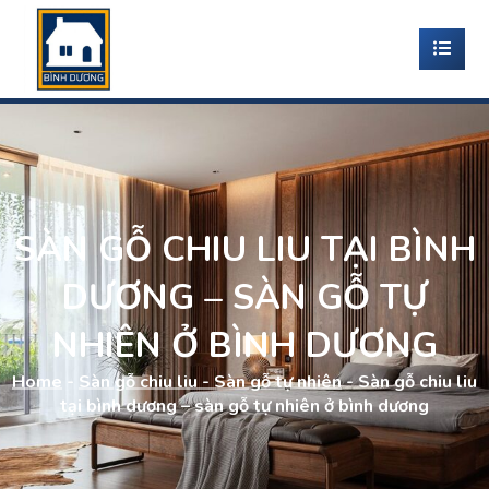
SÀN GỖ CHIU LIU TẠI BÌNH
DƯƠNG – SÀN GỖ TỰ
NHIÊN Ở BÌNH DƯƠNG
Home
-
Sàn gỗ chiu liu - Sàn gỗ tự nhiên
-
Sàn gỗ chiu liu
tại bình dương – sàn gỗ tự nhiên ở bình dương