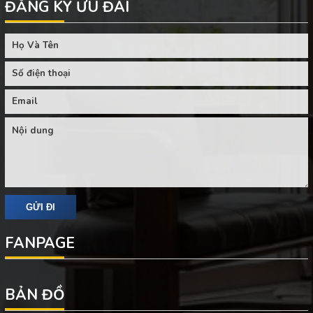
ĐĂNG KÝ ƯU ĐÃI
FANPAGE
BẢN ĐỒ