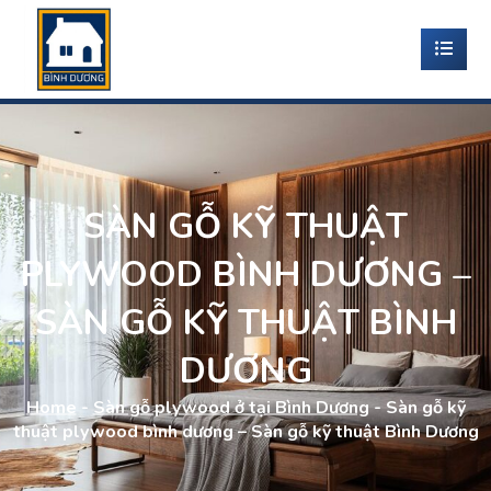
SÀN GỖ KỸ THUẬT
PLYWOOD BÌNH DƯƠNG –
SÀN GỖ KỸ THUẬT BÌNH
DƯƠNG
Home
-
Sàn gỗ plywood ở tại Bình Dương
-
Sàn gỗ kỹ
thuật plywood bình dương – Sàn gỗ kỹ thuật Bình Dương