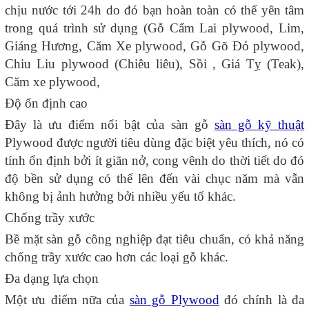
chịu nước tới 24h do đó bạn hoàn toàn có thể yên tâm
trong quá trình sử dụng (Gỗ Cẩm Lai plywood, Lim,
Giáng Hương, Căm Xe plywood, Gỗ Gõ Đỏ plywood,
Chiu Liu plywood (Chiêu liêu), Sồi , Giá Tỵ (Teak),
Căm xe plywood,
Độ ổn định cao
Đây là ưu điểm nổi bật của sàn gỗ
sàn gỗ
kỹ thuật
Plywood được người tiêu dùng đặc biệt yêu thích, nó có
tính ổn định bởi ít giãn nở, cong vênh do thời tiết do đó
độ bền sử dụng có thể lên đến vài chục năm mà vẫn
không bị ảnh hưởng bởi nhiều yếu tố khác.
Chống trầy xước
Bề mặt sàn gỗ công nghiệp đạt tiêu chuẩn, có khả năng
chống trầy xước cao hơn các loại gỗ khác.
Đa dạng lựa chọn
Một ưu điểm nữa của
sàn gỗ Plywood
đó chính là đa