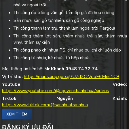
nhà và ngoài trời
Thi công ốp tường vân gỗ, tấm ốp giả đá hoa cương
Sàn nhựa, sàn gỗ tự nhiên, sàn gỗ công nghiệp
Thi công thanh lam trụ, thanh lam ngoài trời Pergola
Thi công thảm lót sàn, thảm nhựa trải sàn, thảm nhựa
vinyl, thảm sự kiện
Thi công phào chỉ nhựa PS, chỉ nhựa pu, chỉ chỉ uốn dẻo
Thi công tủ nhựa, kệ nhựa, tủ bếp nhựa
Mọi thông tin liên hệ:
Mr Khánh 0948 74 32 74
Vị trí kho:
https://maps.app.goo.gl/UZd2CrVpoE6Mns1C9
Youtube Video:
https://www.youtube.com/@nguyenkhanhnhua/videos
Tiktok Nguyễn Khánh:
https://www.tiktok.com/@sannhuatrannhua
XEM THÊM
ĐĂNG KÝ ƯU ĐÃI