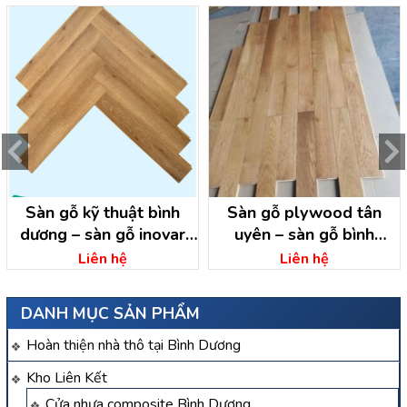
Sàn gỗ kỹ thuật bình
Sàn gỗ plywood tân
dương – sàn gỗ inovar
uyên – sàn gỗ bình
bình dương
dương
Liên hệ
Liên hệ
DANH MỤC SẢN PHẨM
Hoàn thiện nhà thô tại Bình Dương
Kho Liên Kết
Cửa nhựa composite Bình Dương