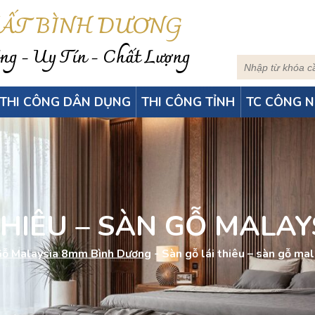
HẤT BÌNH DƯƠNG
g - Uy Tín - Chất Lượng
THI CÔNG DÂN DỤNG
THI CÔNG TỈNH
TC CÔNG N
THIÊU – SÀN GỖ MALAYS
Gỗ Malaysia 8mm Bình Dương
-
Sàn gỗ lái thiêu – sàn gỗ mal