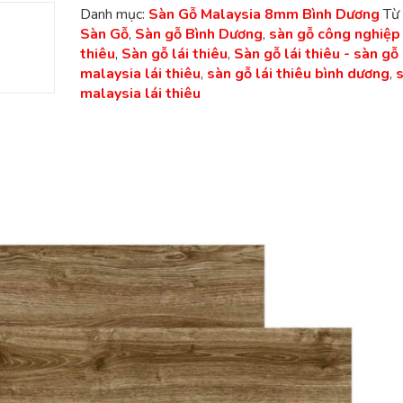
Danh mục:
Sàn Gỗ Malaysia 8mm Bình Dương
Từ 
Sàn Gỗ
,
Sàn gỗ Bình Dương
,
sàn gỗ công nghiệp 
thiêu
,
Sàn gỗ lái thiêu
,
Sàn gỗ lái thiêu - sàn gỗ
malaysia lái thiêu
,
sàn gỗ lái thiêu bình dương
,
malaysia lái thiêu