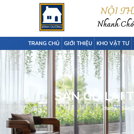
NỘI T
Nhanh Chón
TRANG CHỦ
GIỚI THIỆU
KHO VẬT TƯ
SÀN GỖ LÁI 
Home
-
Sàn 