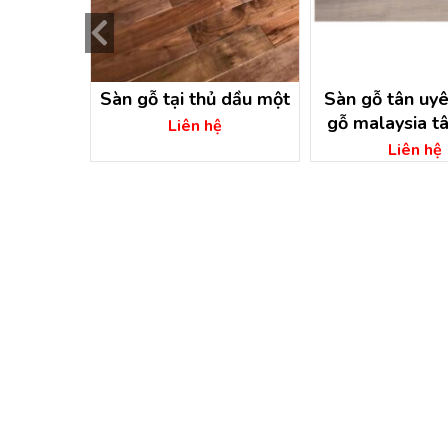
Nghiệp-
Sàn gỗ tại thủ dầu một
Sàn gỗ tân uyê
Gỗ Giá Rẻ
gỗ malaysia t
Liên hệ
ơng
ệ
Liên hệ