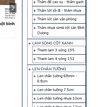
Thảm đế cao su - thảm gạch
Thảm lót lối đi - thảm nhựa
Thảm lót sàn văn phòng
ột bình
Sàn gỗ dĩ an – sàn gỗ
Sàn gỗ bến cát – 
Thảm nhựa simili lót sàn Bình
malaysia dĩ an bình
malaysia bến 
Dương
dương
Liên hệ
Liên hệ
LAM SÓNG CỐT XANH
Thanh lam 3 sóng 195
Thanh lam 4 sóng 152
LEN CHÂN TƯỜNG
Len chân tường 68mm -
6.8cm
Len chân tường 7.5cm
Len chân tường nhựa 10cm