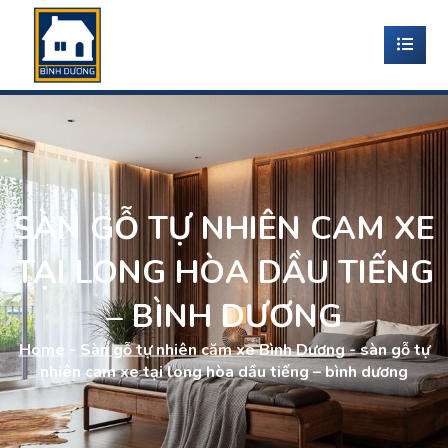
SÀN GỖ TỰ NHIÊN CAM XE
TẠI LONG HÒA DẦU TIẾNG
– BÌNH DƯƠNG
Home
-
Sàn gỗ tự nhiên căm xe Bình Dương
-
sàn gỗ tự
nhiên cam xe tại long hòa dầu tiếng – bình dương