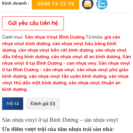
Kinh doanh :
0948 74 32 74
Gửi yêu cầu liên hệ
Danh mục:
Sàn nhựa Vinyl Bình Dương
Từ khóa:
giá sàn
nhựa vinyl bình dương
,
sàn nhựa vinyl bàu bàng bình
dương
,
sàn nhựa vinyl bến cát bình dương
,
sàn nhựa vinyl
dầu tiếng bình dương
,
sàn nhựa vinyl dĩ an bình dương
,
Sàn
nhựa vinyl ở tại Bình Dương - sàn nhựa viny
,
Sàn nhựa vinyl
ở tại Bình Dương - sàn nhựa vinyl
,
sàn nhựa vinyl phú giáo
bình dương
,
sàn nhựa vinyl tân uyên bình dương
,
sàn nhựa
vinyl thủ dầu một bình dương
,
sàn nhựa vinyl thuận an
bình dương
Mô tả
Đánh giá (0)
Sàn nhựa vinyl ở tại Bình Dương – sàn nhựa vinyl
Ưu điểm vượt trội của tấm nhựa trải sàn nhà: