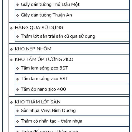
Giấy dán tường Thủ Dầu Một
Giấy dán tường Thuận An
HÀNG QUA SỬ DỤNG
Thảm lót sàn trải sàn cũ qua sử dụng
KHO NẸP NHÔM
KHO TẤM ỐP TƯỜNG ZICO
Tấm lam sóng zico 3ST
Tấm lam sóng zico 5ST
Tấm ốp nano zico 400
KHO THẢM LÓT SÀN
Sàn nhựa Vinyl Bình Dương
Thảm cỏ nhân tạo - thảm nhựa
Thảm đế cao su - thảm gạch