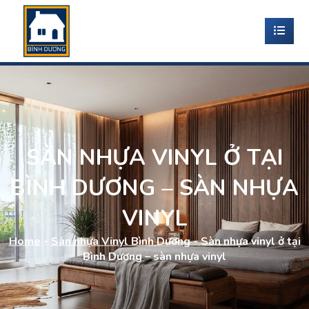
SÀN NHỰA VINYL Ở TẠI
BÌNH DƯƠNG – SÀN NHỰA
VINYL
Home
-
Sàn nhựa Vinyl Bình Dương
-
Sàn nhựa vinyl ở tại
Bình Dương – sàn nhựa vinyl