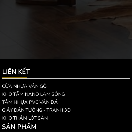
LIÊN KẾT
CỬA NHỰA VÂN GỖ
KHO TẤM NANO LAM SÓNG
TẤM NHỰA PVC VÂN ĐÁ
GIẤY DÁN TƯỜNG - TRANH 3D
KHO THẢM LÓT SÀN
SẢN PHẨM