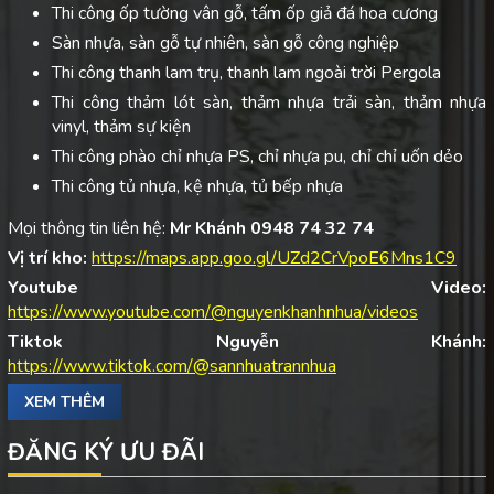
Thi công ốp tường vân gỗ, tấm ốp giả đá hoa cương
Sàn nhựa, sàn gỗ tự nhiên, sàn gỗ công nghiệp
Thi công thanh lam trụ, thanh lam ngoài trời Pergola
Thi công thảm lót sàn, thảm nhựa trải sàn, thảm nhựa
vinyl, thảm sự kiện
Thi công phào chỉ nhựa PS, chỉ nhựa pu, chỉ chỉ uốn dẻo
Thi công tủ nhựa, kệ nhựa, tủ bếp nhựa
Mọi thông tin liên hệ:
Mr Khánh 0948 74 32 74
Vị trí kho:
https://maps.app.goo.gl/UZd2CrVpoE6Mns1C9
Youtube Video:
https://www.youtube.com/@nguyenkhanhnhua/videos
Tiktok Nguyễn Khánh:
https://www.tiktok.com/@sannhuatrannhua
XEM THÊM
ĐĂNG KÝ ƯU ĐÃI