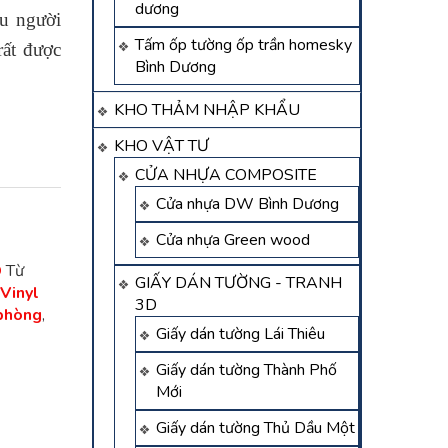
dương
u người
Tấm ốp tường ốp trần homesky
rất được
Bình Dương
KHO THẢM NHẬP KHẨU
KHO VẬT TƯ
CỬA NHỰA COMPOSITE
Cửa nhựa DW Bình Dương
Cửa nhựa Green wood
D
Từ
GIẤY DÁN TƯỜNG - TRANH
Vinyl
3D
 phòng
,
Giấy dán tường Lái Thiêu
Giấy dán tường Thành Phố
Mới
Giấy dán tường Thủ Dầu Một