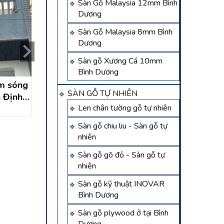
Sàn Gỗ Malaysia 12mm Bình
Dương
Sàn Gỗ Malaysia 8mm Bình
Dương
Sàn gỗ Xương Cá 10mm
Bình Dương
m sóng
Thi công trần nhựa ở tại
Thi công sàn nhựa
SÀN GỖ TỰ NHIÊN
n Định –
Bến Cát – nhựa ốp tường
trời tại Tân Định
Len chân tường gỗ tự nhiên
 Dương
bến cát bình dương
Cát – Bình Dư
Liên hệ
Liên hệ
Sàn gỗ chiu liu - Sàn gỗ tự
nhiên
Sàn gỗ gõ đỏ - Sàn gỗ tự
nhiên
Sàn gỗ kỹ thuật INOVAR
Bình Dương
Sàn gỗ plywood ở tại Bình