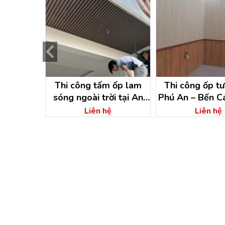
 lực gác
Thi công tấm ốp lam
Thi công ốp tươ
ại Bến Cát
sóng ngoài trời tại An
Phú An – Bến C
ương
Điền – Bến Cát – Bình
Dương
ệ
Liên hệ
Liên hệ
Dương