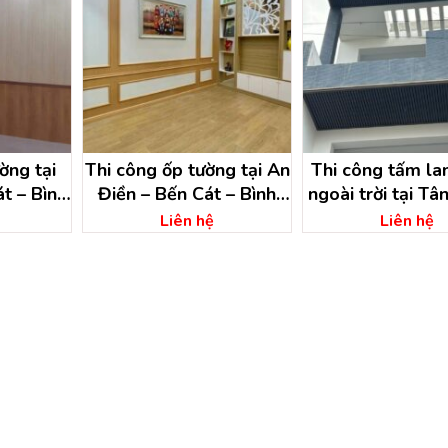
̀ng tại
Thi công ốp tường tại An
Thi công tấm la
át – Bình
Điền – Bến Cát – Bình
ngoài trời tại Tâ
Dương
Bến Cát – Bình
Liên hệ
Liên hệ