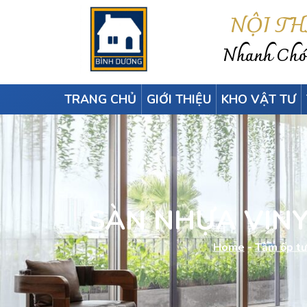
NỘI T
Nhanh Chón
TRANG CHỦ
GIỚI THIỆU
KHO VẬT TƯ
SÀN NHỰA VINY
Home
-
Tấm ốp tư