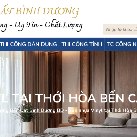
HẤT BÌNH DƯƠNG
g - Uy Tín - Chất Lượng
THI CÔNG DÂN DỤNG
THI CÔNG TỈNH
TC CÔNG N
L TẠI THỚI HÒA BẾN 
ờng Bến Cát Bình Dương BD
-
Sàn nhựa Vinyl tại Thới Hòa 