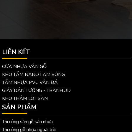
LIÊN KẾT
CỬA NHỰA VÂN GỖ
KHO TẤM NANO LAM SÓNG
TẤM NHỰA PVC VÂN ĐÁ
GIẤY DÁN TƯỜNG - TRANH 3D
KHO THẢM LÓT SÀN
SẢN PHẨM
Thi công sàn gỗ sàn nhựa
Thi công gỗ nhựa ngoài trời