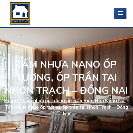
TẤM NHỰA NANO ỐP
TƯỜNG, ỐP TRẦN TẠI
NHƠN TRẠCH – ĐỒNG NAI
Home
-
Tấm nhựa ốp tường ốp trần Biên Hòa Đồng Nai
-
Tấm nhựa nano ốp tường, ốp trần tại Nhơn Trạch – Đồng
Nai