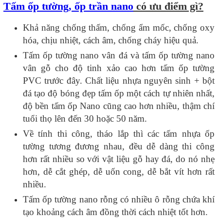
Tấm ốp tường, ốp trần nano
có ưu điểm gì?
Khả năng chống thấm, chống ẩm mốc, chống oxy
hóa, chịu nhiệt, cách âm, chống cháy hiệu quả.
Tấm ốp tường nano vân đá và tấm ốp tường nano
vân gỗ cho độ tinh xảo cao hơn tấm ốp tường
PVC trước đây. Chất liệu nhựa nguyên sinh + bột
đá tạo độ bóng đẹp tấm ốp một cách tự nhiên nhất,
độ bền tấm ốp Nano cũng cao hơn nhiều, thậm chí
tuổi thọ lên đến 30 hoặc 50 năm.
Về tính thi công, tháo lắp thì các tấm nhựa ốp
tường tương đương nhau, đều dễ dàng thi công
hơn rất nhiều so với vật liệu gỗ hay đá, do nó nhẹ
hơn, dễ cắt ghép, dễ uốn cong, dễ bắt vít hơn rất
nhiều.
Tấm ốp tường nano rỗng có nhiều ô rỗng chứa khí
tạo khoảng cách âm đồng thời cách nhiệt tốt hơn.