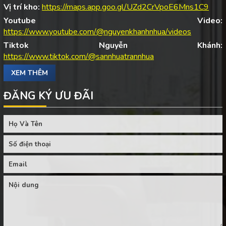
Vị trí kho:
https://maps.app.goo.gl/UZd2CrVpoE6Mns1C9
Youtube Video:
https://www.youtube.com/@nguyenkhanhnhua/videos
Tiktok Nguyễn Khánh:
https://www.tiktok.com/@sannhuatrannhua
XEM THÊM
ĐĂNG KÝ ƯU ĐÃI