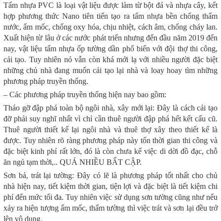
Tấm nhựa PVC là loại vật liệu được làm từ bột đá và nhựa cây, kết
hợp phương thức Nano tiên tiến tạo ra tấm nhựa bền chống thấm
nước, ẩm mốc, chống oxy hóa, chịu nhiệt, cách âm, chống cháy lan.
Xuất hiện từ lâu ở các nước phát triển nhưng đến đầu năm 2019 đến
nay, vật liệu tấm nhựa ốp tường dần phổ biến với đội thợ thi công,
cải tạo. Tuy nhiên nó vẫn còn khá mới lạ với nhiều người đặc biệt
những chủ nhà đang muốn cải tạo lại nhà và loay hoay tìm những
phương pháp truyền thống.
– Các phương pháp truyền thống hiện nay bao gồm:
Tháo gỡ đập phá toàn bộ ngôi nhà, xây mới lại: Đây là cách cải tạo
đỡ phải suy nghĩ nhất vì chỉ cần thuê người đập phá hết kết cấu cũ.
Thuê người thiết kế lại ngôi nhà và thuê thợ xây theo thiết kế là
được. Tuy nhiên rõ ràng phương pháp này tốn thời gian thi công và
đặc biệt kinh phí rất lớn, đó là còn chưa kể việc di dời đồ đạc, chỗ
ăn ngủ tạm thời,.. QUÁ NHIỀU BẤT CẬP.
Sơn bả, trát lại tường: Đây có lẽ là phương pháp tốt nhất cho chủ
nhà hiện nay, tiết kiệm thời gian, tiện lợi và đặc biệt là tiết kiệm chi
phí đến mức tối đa. Tuy nhiên việc sử dụng sơn tường cũng như nếu
xảy ra hiện tượng ẩm mốc, thấm tường thì việc trát và sơn lại đều trở
lên vô dụng.