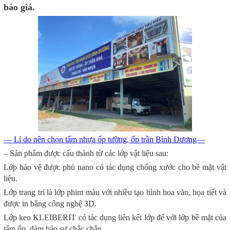
báo giá.
— Lí do nên chọn tấm nhựa ốp tường, ốp trần Bình Dương—
– Sản phẩm được cấu thành từ các lớp vật liệu sau:
Lớp bảo vệ được phủ nano có tác dụng chống xước cho bề mặt vật
liệu.
Lớp trang trí là lớp phim màu với nhiều tạo hình hoa văn, họa tiết và
được in bằng công nghệ 3D.
Lớp keo KLEIBERIT có tác dụng liên kết lớp đế với lớp bề mặt của
tấm ốp, đảm bảo sự chắc chắn.