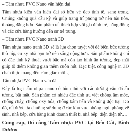
– Tấm nhựa PVC Nano vân hiện đại
Tấm nhựa kiểu vân hiện đại sở hữu vẻ đẹp tinh tế, sang trọng.
Chúng không quá cầu kỳ và giúp trang trí phòng trở nên hài hòa,
thoáng đãng hơn. Sản phẩm rất thích hợp với gia đình trẻ, năng động
và các cửa hàng hướng đến sự trẻ trung.
– Tấm nhựa PVC Nano tranh 3D
Tấm nhựa nano tranh 3D sẽ là lựa chọn tuyệt vời để biến bức tường
thô ráp, cũ kỹ nhà bạn trở nên sống động hơn. Sản phẩm không chỉ
có đặc tính kỹ thuật vượt bậc mà còn tạo hình ấn tượng, đẹp mắt
giúp tô điểm không gian thêm cuốn hút. Đặc biệt, công nghệ in 3D
chân thực mang đến cảm giác mới lạ.
Tấm nhựa PVC Nano vân đá
Đây là loại tấm nhựa nano có hình thù với các đường vân đá ấn
tượng, bắt mắt. Sản phẩm có nhiều đặc tính ưu việt chống ẩm mốc,
chống cháy, chống oxy hóa, chống bám bẩn và không độc hại. Do
đó, rất được ưa chuộng sử dụng ở các khu vực phòng ngủ, phòng vệ
sinh, nhà bếp, cửa hàng kinh doanh thiết bị nhà bếp, điện điện tử,…
Cung cấp, thi công Tấm nhựa PVC tại Bến Cát, Bình
Dương