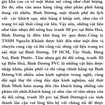
giá khá cao cả về mặt thẩm mỹ cũng như chất lượng.
Do đó, nhu cầu mua hàng cũng như phân phối hàng
đang rất nhiều. Bình Dương, một thành phố du lịch
với các khách sạn, nhà hàng ở khắp nơi, nhu cầu về
trang trí nội thất cũng rất lớn. Vậy nên, những vật liệu
như tấm nhựa đối xứng hay tranh 3D pvc tại Biên Hoà,
Bình Dương là điều khó lòng bỏ qua được.
Công ty
TNHH Nguyễn Khánh được biết đến như một đơn vị
chuyên cung cấp và thi công các dòng vật liệu trang trí
nội thất tại Bình Dương, TP HCM, Tây Ninh, Đồng
Nai, Bình Phước. Tấm nhựa giả đá đối xứng, tranh 3D
tại Biên Hoà, Bình Dương PVC là những vật liệu được
nhập khẩu, phân phối và thi công chính hãng tại Bình
Dương.
Với nhiều năm kinh nghiệm trong nghề, cùng
đội ngũ thợ thi công dày dặn kinh nghiệm, nội thất
Bình Minh luôn mang đến cho khách hàng những sản
phẩm tốt nhất.
Khách hàng có nhu cầu về tấm nhựa vân
đá đối xứng, tranh 3D pvc tại Bình Dươngvà các tỉnh
thành lân cận vui lòng liên hệ với chúng tôi để được