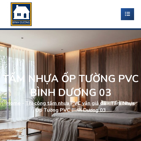
TẤM NHỰA ỐP TƯỜNG PVC
BÌNH DƯƠNG 03
Home
-
Thi công tấm nhựa PVC vân giả đá
-
Tấm Nhựa
Ốp Tường PVC Bình Dương 03