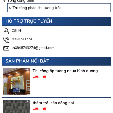
Tổng công trình
Thi công phào chỉ tường trần
HỖ TRỢ TRỰC TUYẾN
CSKH
0948743274
lh0948743274@gmail.com
SẢN PHẨM NỔI BẬT
Thi công ốp tường nhựa bình dương
Liên hệ
thảm trải sàn đồng nai
Liên hệ