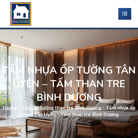
TẤM NHỰA ỐP TƯỜNG TÂN
UYÊN – TẤM THAN TRE
BÌNH DƯƠNG
Home
-
Tấm ốp tường than tre Bình Dương
-
Tấm nhựa ốp
tường Tân Uyên – Tấm than tre Bình Dương