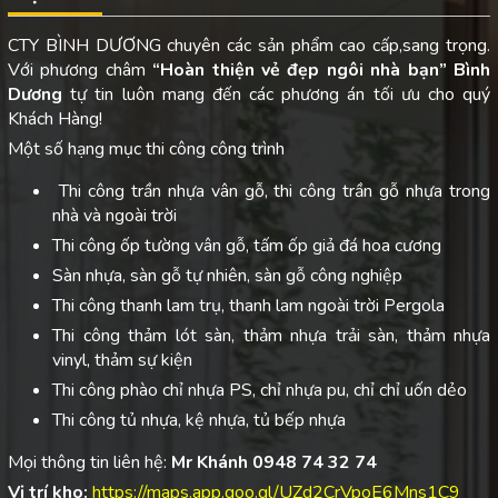
CTY BÌNH DƯƠNG chuyên các sản phẩm cao cấp,sang trọng.
Với phương châm
“Hoàn thiện vẻ đẹp ngôi nhà bạn”
Bình
Dương
tự tin luôn mang đến các phương án tối ưu cho quý
Khách Hàng!
Một số hạng mục thi công công trình
Thi công trần nhựa vân gỗ, thi công trần gỗ nhựa trong
nhà và ngoài trời
Thi công ốp tường vân gỗ, tấm ốp giả đá hoa cương
Sàn nhựa, sàn gỗ tự nhiên, sàn gỗ công nghiệp
Thi công thanh lam trụ, thanh lam ngoài trời Pergola
Thi công thảm lót sàn, thảm nhựa trải sàn, thảm nhựa
vinyl, thảm sự kiện
Thi công phào chỉ nhựa PS, chỉ nhựa pu, chỉ chỉ uốn dẻo
Thi công tủ nhựa, kệ nhựa, tủ bếp nhựa
Mọi thông tin liên hệ:
Mr Khánh 0948 74 32 74
Vị trí kho:
https://maps.app.goo.gl/UZd2CrVpoE6Mns1C9