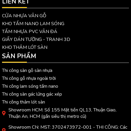
LIÊN KẾT
CỬA NHỰA VÂN GỖ
KHO TẤM NANO LAM SÓNG
TẤM NHỰA PVC VÂN ĐÁ
GIẤY DÁN TƯỜNG - TRANH 3D
KHO THẢM LÓT SÀN
SẢN PHẨM
Thi công sàn gỗ sàn nhựa
Thi công gỗ nhựa ngoài trời
Thi công lam sóng tấm nano
Thi công sàn gác lửng gác xép
Thi công thảm lót sàn
Showroom HCM: Số 155 Mặt tiền QL13, Thuận Giao,
Thuận An, HCM (gần siêu thị metro cũ)
Showroom CN: MST: 3702473972-001 - THI CÔNG: Các