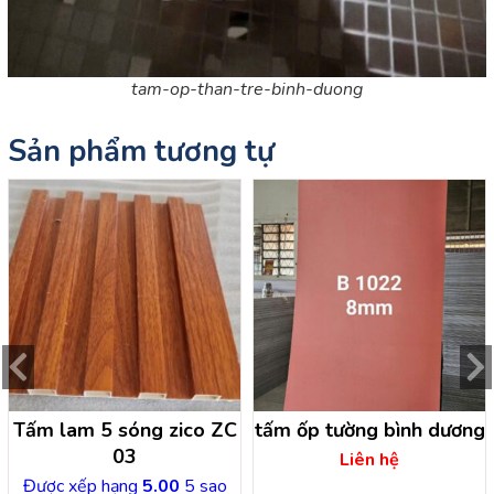
tam-op-than-tre-binh-duong
Sản phẩm tương tự
Tấm lam 5 sóng zico ZC
tấm ốp tường bình dương
03
Liên hệ
Được xếp hạng
5.00
5 sao