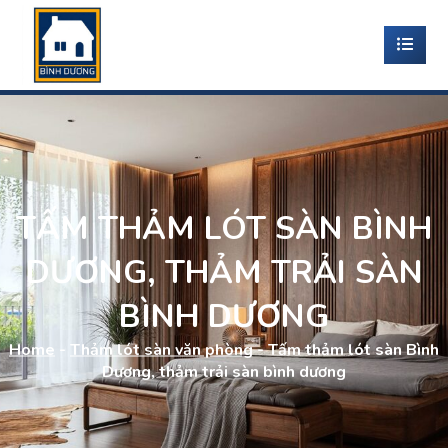
TẤM THẢM LÓT SÀN BÌNH
DƯƠNG, THẢM TRẢI SÀN
BÌNH DƯƠNG
Home
-
Thảm lót sàn văn phòng
-
Tấm thảm lót sàn Bình
Dương, thảm trải sàn bình dương