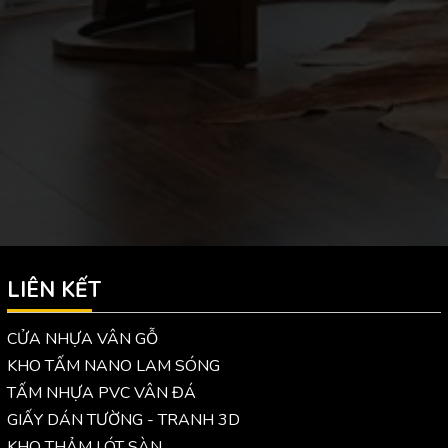
LIÊN KẾT
CỬA NHỰA VÂN GỖ
KHO TẤM NANO LAM SÓNG
TẤM NHỰA PVC VÂN ĐÁ
GIẤY DÁN TƯỜNG - TRANH 3D
KHO THẢM LÓT SÀN