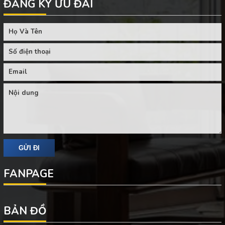
ĐĂNG KÝ ƯU ĐÃI
FANPAGE
BẢN ĐỒ