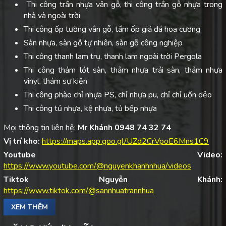
Thi công trần nhựa vân gỗ, thi công trần gỗ nhựa trong
nhà và ngoài trời
Thi công ốp tường vân gỗ, tấm ốp giả đá hoa cương
Sàn nhựa, sàn gỗ tự nhiên, sàn gỗ công nghiệp
Thi công thanh lam trụ, thanh lam ngoài trời Pergola
Thi công thảm lót sàn, thảm nhựa trải sàn, thảm nhựa
vinyl, thảm sự kiện
Thi công phào chỉ nhựa PS, chỉ nhựa pu, chỉ chỉ uốn dẻo
Thi công tủ nhựa, kệ nhựa, tủ bếp nhựa
Mọi thông tin liên hệ:
Mr Khánh 0948 74 32 74
Vị trí kho:
https://maps.app.goo.gl/UZd2CrVpoE6Mns1C9
Youtube Video:
https://www.youtube.com/@nguyenkhanhnhua/videos
Tiktok Nguyễn Khánh:
https://www.tiktok.com/@sannhuatrannhua
XEM THÊM