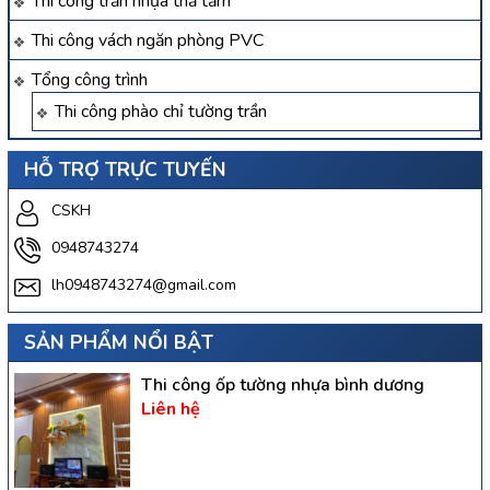
Thi công trần nhựa thả tấm
Thi công vách ngăn phòng PVC
Tổng công trình
Thi công phào chỉ tường trần
HỖ TRỢ TRỰC TUYẾN
CSKH
0948743274
lh0948743274@gmail.com
SẢN PHẨM NỔI BẬT
Thi công ốp tường nhựa bình dương
Liên hệ