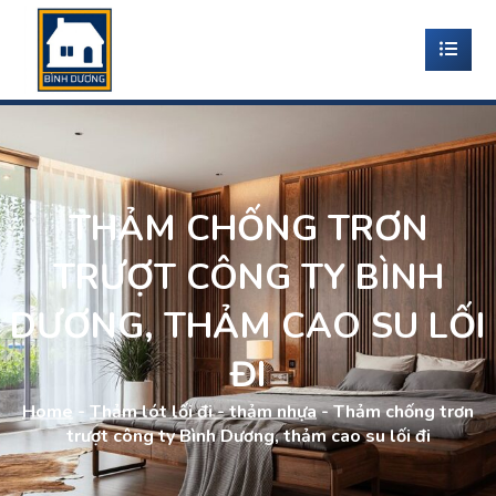
THẢM CHỐNG TRƠN
TRƯỢT CÔNG TY BÌNH
DƯƠNG, THẢM CAO SU LỐI
ĐI
Home
-
Thảm lót lối đi - thảm nhựa
-
Thảm chống trơn
trượt công ty Bình Dương, thảm cao su lối đi