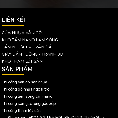
LIÊN KẾT
CỬA NHỰA VÂN GỖ
KHO TẤM NANO LAM SÓNG
TẤM NHỰA PVC VÂN ĐÁ
GIẤY DÁN TƯỜNG - TRANH 3D
KHO THẢM LÓT SÀN
SẢN PHẨM
Thi công sàn gỗ sàn nhựa
Thi công gỗ nhựa ngoài trời
Thi công lam sóng tấm nano
Thi công sàn gác lửng gác xép
Thi công thảm lót sàn
Showroom HCM: Số 155 Mặt tiền QL13, Thuận Giao,