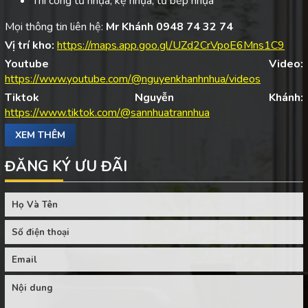
Thi công tủ nhựa, kệ nhựa, tủ bếp nhựa
Mọi thông tin liên hệ:
Mr Khánh 0948 74 32 74
Vị trí kho:
https://maps.app.goo.gl/UZd2CrVpoE6Mns1C9
Youtube Video:
https://www.youtube.com/@nguyenkhanhnhua/videos
Tiktok Nguyễn Khánh:
https://www.tiktok.com/@sannhuatrannhua
XEM THÊM
ĐĂNG KÝ ƯU ĐÃI