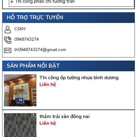
Thi công phào chỉ tường trần
HỖ TRỢ TRỰC TUYẾN
CSKH
0948743274
lh0948743274@gmail.com
SẢN PHẨM NỔI BẬT
Thi công ốp tường nhựa bình dương
Liên hệ
thảm trải sàn đồng nai
Liên hệ