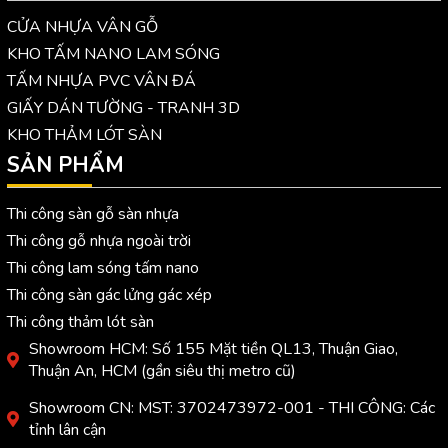
CỬA NHỰA VÂN GỖ
KHO TẤM NANO LAM SÓNG
TẤM NHỰA PVC VÂN ĐÁ
GIẤY DÁN TƯỜNG - TRANH 3D
KHO THẢM LÓT SÀN
SẢN PHẨM
Thi công sàn gỗ sàn nhựa
Thi công gỗ nhựa ngoài trời
Thi công lam sóng tấm nano
Thi công sàn gác lửng gác xép
Thi công thảm lót sàn
Showroom HCM: Số 155 Mặt tiền QL13, Thuận Giao,
Thuận An, HCM (gần siêu thị metro cũ)
Showroom CN: MST: 3702473972-001 - THI CÔNG: Các
tỉnh lân cận