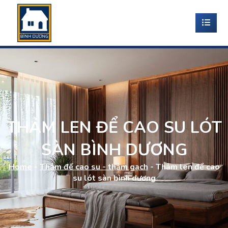
THẢM LEN ĐỂ CAO SU LÓT
SÀN BÌNH DƯƠNG
Home
-
Thảm đế cao su - thảm gạch
-
Thảm len để cao
su lót sàn bình dương