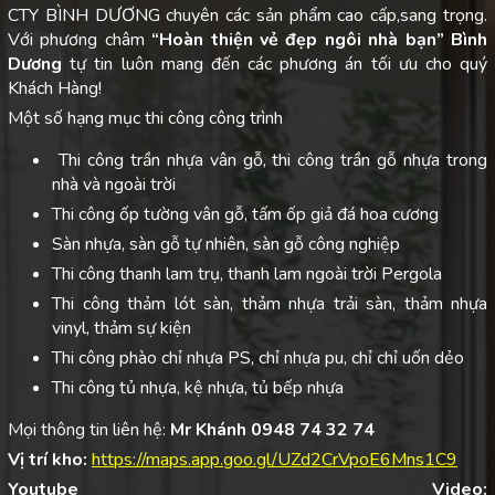
CTY BÌNH DƯƠNG chuyên các sản phẩm cao cấp,sang trọng.
Với phương châm
“Hoàn thiện vẻ đẹp ngôi nhà bạn”
Bình
Dương
tự tin luôn mang đến các phương án tối ưu cho quý
Khách Hàng!
Một số hạng mục thi công công trình
Thi công trần nhựa vân gỗ, thi công trần gỗ nhựa trong
nhà và ngoài trời
Thi công ốp tường vân gỗ, tấm ốp giả đá hoa cương
Sàn nhựa, sàn gỗ tự nhiên, sàn gỗ công nghiệp
Thi công thanh lam trụ, thanh lam ngoài trời Pergola
Thi công thảm lót sàn, thảm nhựa trải sàn, thảm nhựa
vinyl, thảm sự kiện
Thi công phào chỉ nhựa PS, chỉ nhựa pu, chỉ chỉ uốn dẻo
Thi công tủ nhựa, kệ nhựa, tủ bếp nhựa
Mọi thông tin liên hệ:
Mr Khánh 0948 74 32 74
Vị trí kho:
https://maps.app.goo.gl/UZd2CrVpoE6Mns1C9
Youtube Video: