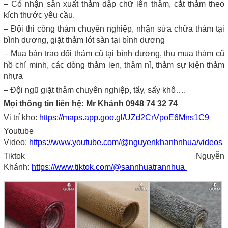
– Có nhận sản xuất thảm dập chữ lên thảm, cắt thảm theo
kích thước yêu cầu.
– Đội thi công thảm chuyên nghiệp, nhận sửa chữa thảm tại
bình dương, giặt thảm lót sàn tại bình dương
– Mua bán trao đổi thảm cũ tại bình dương, thu mua thảm cũ
hồ chí minh, các dòng thảm len, thảm nỉ, thảm sự kiện thảm
nhựa
– Đội ngũ giặt thảm chuyên nghiệp, tẩy, sấy khô….
Mọi thông tin liên hệ: Mr Khánh 0948 74 32 74
Vị trí kho:
https://maps.app.goo.gl/UZd2CrVpoE6Mns1C9
Youtube
Video:
https://www.youtube.com/@nguyenkhanhnhua/videos
Tiktok Nguyễn
Khánh:
https://www.tiktok.com/@sannhuatrannhua