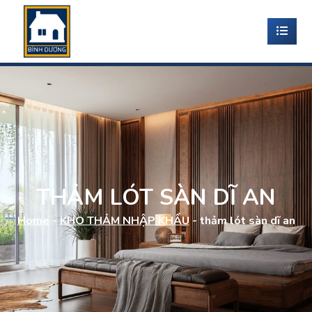
THẢM LÓT SÀN DĨ AN
Home
-
KHO THẢM NHẬP KHẨU
-
thảm lót sàn dĩ an