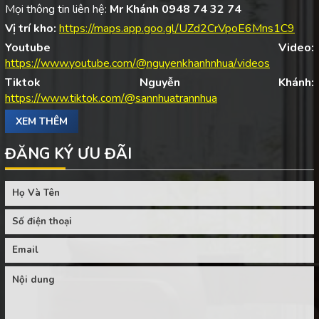
Mọi thông tin liên hệ:
Mr Khánh 0948 74 32 74
Vị trí kho:
https://maps.app.goo.gl/UZd2CrVpoE6Mns1C9
Youtube Video:
https://www.youtube.com/@nguyenkhanhnhua/videos
Tiktok Nguyễn Khánh:
https://www.tiktok.com/@sannhuatrannhua
XEM THÊM
ĐĂNG KÝ ƯU ĐÃI