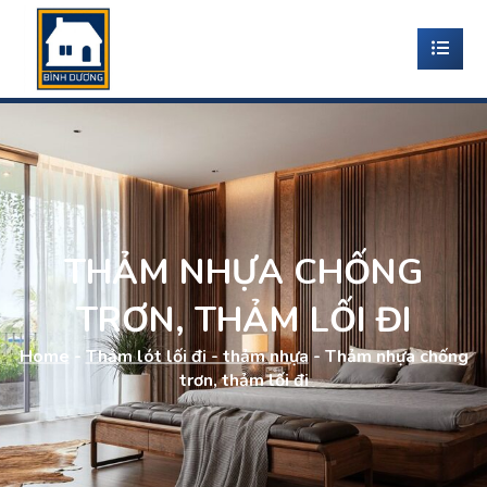
THẢM NHỰA CHỐNG
TRƠN, THẢM LỐI ĐI
Home
-
Thảm lót lối đi - thảm nhựa
-
Thảm nhựa chống
trơn, thảm lối đi