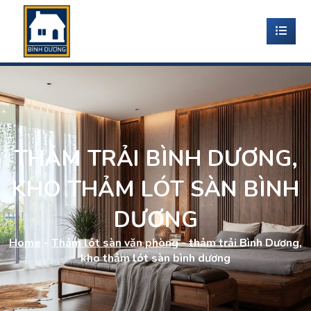
THẢM TRẢI BÌNH DƯƠNG,
KHO THẢM LÓT SÀN BÌNH
DƯƠNG
Home
-
Thảm lót sàn văn phòng
-
thảm trải Bình Dương,
kho thảm lót sàn bình dương