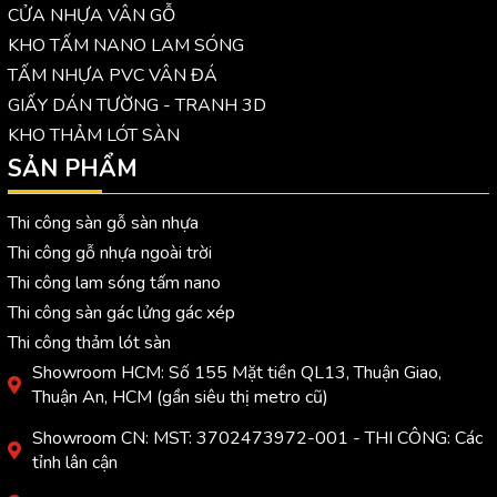
CỬA NHỰA VÂN GỖ
KHO TẤM NANO LAM SÓNG
TẤM NHỰA PVC VÂN ĐÁ
GIẤY DÁN TƯỜNG - TRANH 3D
KHO THẢM LÓT SÀN
SẢN PHẨM
Thi công sàn gỗ sàn nhựa
Thi công gỗ nhựa ngoài trời
Thi công lam sóng tấm nano
Thi công sàn gác lửng gác xép
Thi công thảm lót sàn
Showroom HCM: Số 155 Mặt tiền QL13, Thuận Giao,
Thuận An, HCM (gần siêu thị metro cũ)
Showroom CN: MST: 3702473972-001 - THI CÔNG: Các
tỉnh lân cận