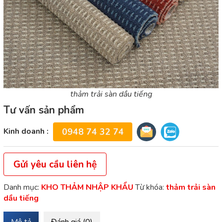
thảm trải sàn dầu tiếng
Tư vấn sản phẩm
Kinh doanh :
0948 74 32 74
Gửi yêu cầu liên hệ
Danh mục:
KHO THẢM NHẬP KHẨU
Từ khóa:
thảm trải sàn
dầu tiếng