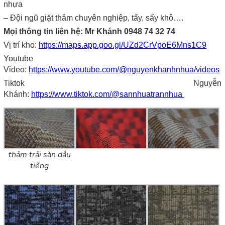
nhựa
– Đội ngũ giặt thảm chuyên nghiệp, tẩy, sấy khô….
Mọi thông tin liên hệ: Mr Khánh 0948 74 32 74
Vị trí kho:
https://maps.app.goo.gl/UZd2CrVpoE6Mns1C9
Youtube
Video:
https://www.youtube.com/@nguyenkhanhnhua/videos
Tiktok Nguyễn
Khánh:
https://www.tiktok.com/@sannhuatrannhua
thảm trải sàn dầu
tiếng