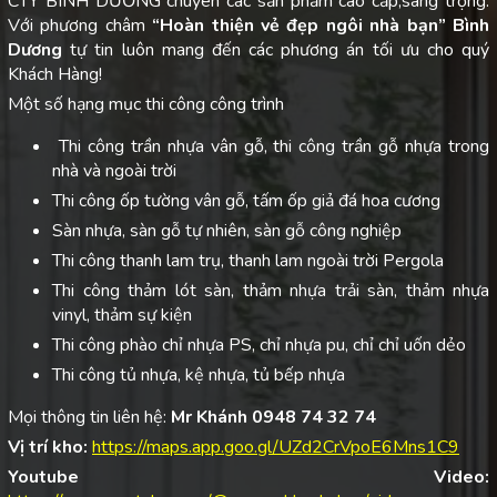
CTY BÌNH DƯƠNG chuyên các sản phẩm cao cấp,sang trọng.
Với phương châm
“Hoàn thiện vẻ đẹp ngôi nhà bạn”
Bình
Dương
tự tin luôn mang đến các phương án tối ưu cho quý
Khách Hàng!
Một số hạng mục thi công công trình
Thi công trần nhựa vân gỗ, thi công trần gỗ nhựa trong
nhà và ngoài trời
Thi công ốp tường vân gỗ, tấm ốp giả đá hoa cương
Sàn nhựa, sàn gỗ tự nhiên, sàn gỗ công nghiệp
Thi công thanh lam trụ, thanh lam ngoài trời Pergola
Thi công thảm lót sàn, thảm nhựa trải sàn, thảm nhựa
vinyl, thảm sự kiện
Thi công phào chỉ nhựa PS, chỉ nhựa pu, chỉ chỉ uốn dẻo
Thi công tủ nhựa, kệ nhựa, tủ bếp nhựa
Mọi thông tin liên hệ:
Mr Khánh 0948 74 32 74
Vị trí kho:
https://maps.app.goo.gl/UZd2CrVpoE6Mns1C9
Youtube Video: