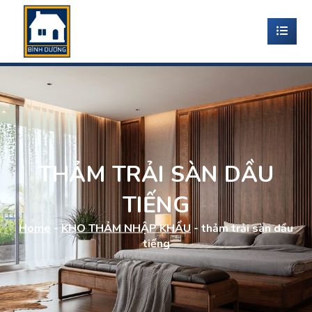
THẢM TRẢI SÀN DẦU
TIẾNG
Home
-
KHO THẢM NHẬP KHẨU
-
thảm trải sàn dầu
tiếng