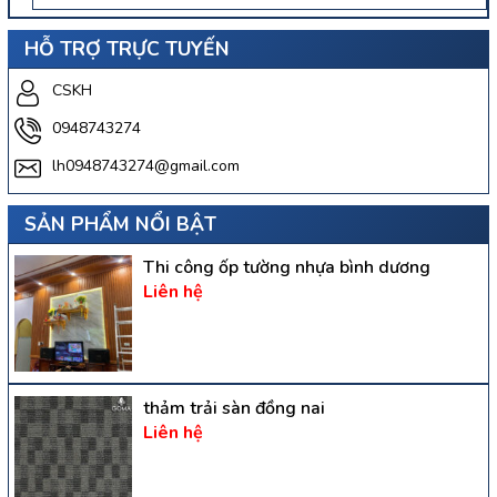
HỖ TRỢ TRỰC TUYẾN
CSKH
0948743274
lh0948743274@gmail.com
SẢN PHẨM NỔI BẬT
Thi công ốp tường nhựa bình dương
Liên hệ
thảm trải sàn đồng nai
Liên hệ