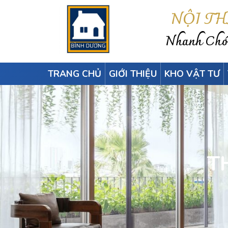
NỘI T
Nhanh Chón
TRANG CHỦ
GIỚI THIỆU
KHO VẬT TƯ
T