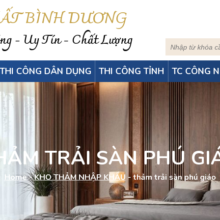
HẤT BÌNH DƯƠNG
g - Uy Tín - Chất Lượng
THI CÔNG DÂN DỤNG
THI CÔNG TỈNH
TC CÔNG N
HẢM TRẢI SÀN PHÚ GI
Home
-
KHO THẢM NHẬP KHẨU
-
thảm trải sàn phú giáo