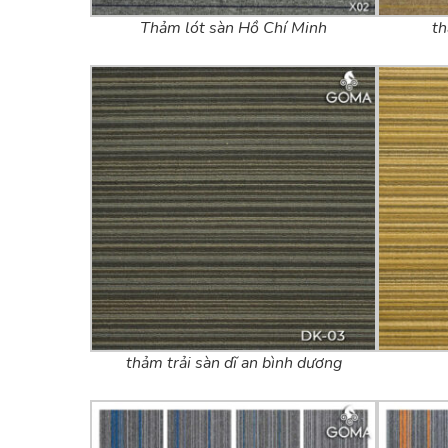
Thảm lót sàn Hồ Chí Minh
th
thảm trải sàn dĩ an bình dương