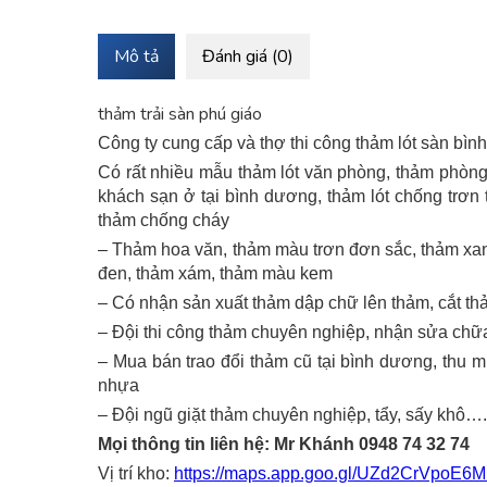
Mô tả
Đánh giá (0)
thảm trải sàn phú giáo
Công ty cung cấp và thợ thi công thảm lót sàn bìn
Có rất nhiều mẫu thảm lót văn phòng, thảm phòng 
khách sạn ở tại bình dương, thảm lót chống trơn
thảm chống cháy
– Thảm hoa văn, thảm màu trơn đơn sắc, thảm xanh
đen, thảm xám, thảm màu kem
– Có nhận sản xuất thảm dập chữ lên thảm, cắt th
– Đội thi công thảm chuyên nghiệp, nhận sửa chữa 
– Mua bán trao đổi thảm cũ tại bình dương, thu m
nhựa
– Đội ngũ giặt thảm chuyên nghiệp, tẩy, sấy khô….
Mọi thông tin liên hệ: Mr Khánh 0948 74 32 74
Vị trí kho:
https://maps.app.goo.gl/UZd2CrVpoE6