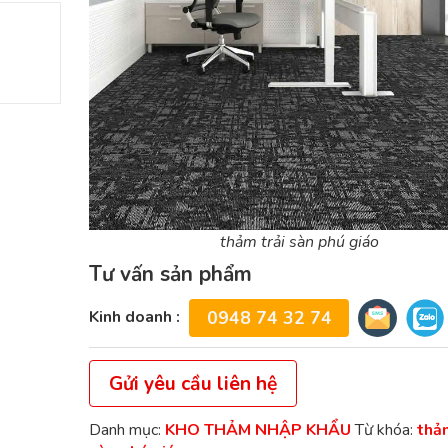
thảm trải sàn phú giáo
Tư vấn sản phẩm
Kinh doanh :
0948 74 32 74
Gửi yêu cầu liên hệ
Danh mục:
KHO THẢM NHẬP KHẨU
Từ khóa:
thảm