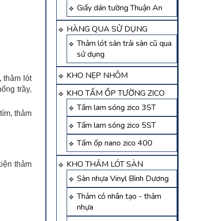
Giấy dán tường Thuận An
HÀNG QUA SỬ DỤNG
Thảm lót sàn trải sàn cũ qua
sử dụng
KHO NẸP NHÔM
 thảm lót
ống trầy,
KHO TẤM ỐP TƯỜNG ZICO
Tấm lam sóng zico 3ST
tím, thảm
Tấm lam sóng zico 5ST
Tấm ốp nano zico 400
KHO THẢM LÓT SÀN
kiện thảm
Sàn nhựa Vinyl Bình Dương
Thảm cỏ nhân tạo - thảm
nhựa