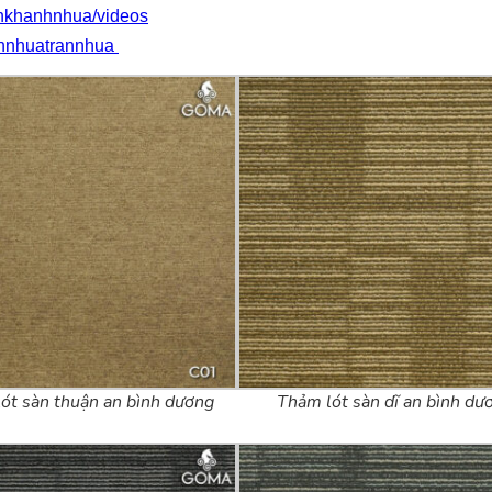
nkhanhnhua/videos
annhuatrannhua
ót sàn thuận an bình dương
Thảm lót sàn dĩ an bình dư