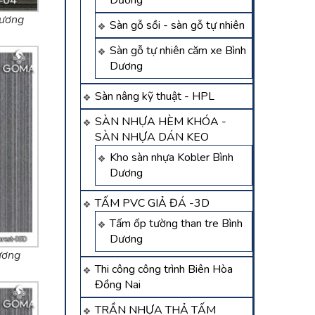
Dương
dương
Sàn gỗ sồi - sàn gỗ tự nhiên
Sàn gỗ tự nhiên căm xe Bình
Dương
Sàn nâng kỹ thuật - HPL
SÀN NHỰA HÈM KHÓA -
SÀN NHỰA DÁN KEO
Kho sàn nhựa Kobler Bình
Dương
TẤM PVC GIẢ ĐÁ -3D
Tấm ốp tường than tre Bình
Dương
ương
Thi công công trình Biên Hòa
Đồng Nai
TRẦN NHỰA THẢ TẤM