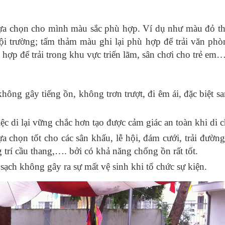
lựa chọn cho mình màu sắc phù hợp. Ví dụ như màu đỏ t
hội trường; tấm thảm màu ghi lại phù hợp để trải văn phò
hợp để trải trong khu vực triển lãm, sân chơi cho trẻ em
không gây tiếng ồn, không trơn trượt, đi êm ái, đặc biệt s
iệc di lại vững chắc hơn tạo được cảm giác an toàn khi di 
ựa chọn tốt cho các sân khấu, lễ hội, đám cưới, trải đường
 trí cầu thang,…. bởi có khả năng chống ồn rất tốt.
sạch không gây ra sự mất vệ sinh khi tổ chức sự kiện.