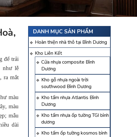
Hoà,
DANH MỤC SẢN PHẨM
Hoàn thiện nhà thô tại Bình Dương
Kho Liên Kết
 để trải
Cửa nhựa composite Bình
n như lễ
Dương
, ra mắt
Kho gỗ nhựa ngoài trời
southwood Bình Dương
như màu
Kho tấm nhựa Atlantis Bình
Dương
cây, màu
Kho tấm nhựa ốp tường TGI bình
ẹp; mẫu
dương
iều dài
Kho tấm ốp tường kosmos bình