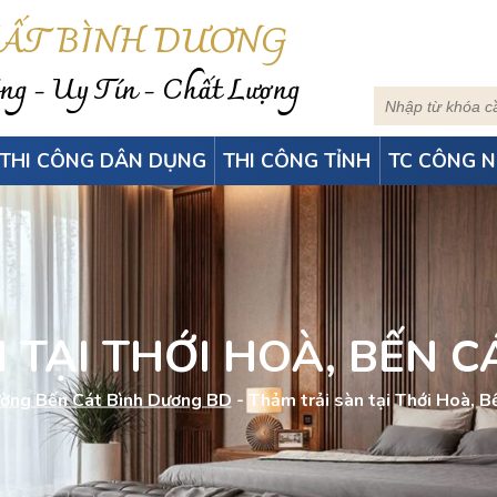
HẤT BÌNH DƯƠNG
g - Uy Tín - Chất Lượng
THI CÔNG DÂN DỤNG
THI CÔNG TỈNH
TC CÔNG N
 TẠI THỚI HOÀ, BẾN 
ờng Bến Cát Bình Dương BD
-
Thảm trải sàn tại Thới Hoà, 