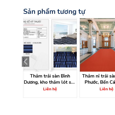
Sản phẩm tương tự
bình dương
Thảm trải sàn Bình
Thảm nỉ trải sà
Dương, kho thảm lót sàn
Phước, Bến Cá
ệ
Bình Dương
Dương
Liên hệ
Liên hệ