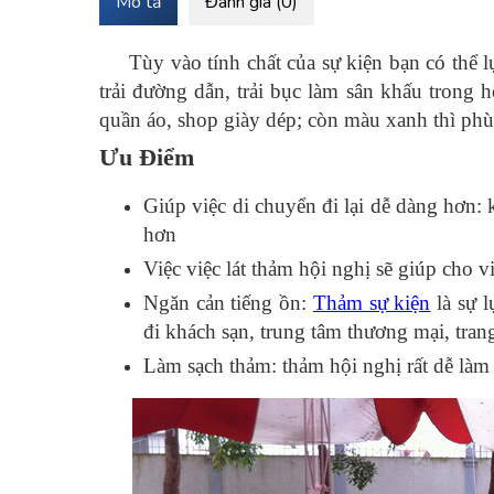
Mô tả
Đánh giá (0)
Tùy vào tính chất của sự kiện bạn có thể 
trải đường dẫn, trải bục làm sân khấu trong 
quần áo, shop giày dép; còn màu xanh thì phù 
Ưu Điểm
Giúp việc di chuyển đi lại dễ dàng hơn: 
hơn
Việc việc lát thảm hội nghị sẽ giúp cho v
Ngăn cản tiếng ồn:
Thảm sự kiện
là sự l
đi khách sạn, trung tâm thương mại, trang
Làm sạch thảm: thảm hội nghị rất dễ làm 