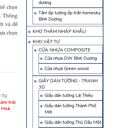
dương
hể chọn
Tấm ốp tường ốp trần homesky
). Thông
Bình Dương
ời và để
KHO THẢM NHẬP KHẨU
lựa chọn
KHO VẬT TƯ
CỬA NHỰA COMPOSITE
Cửa nhựa DW Bình Dương
Cửa nhựa Green wood
GIẤY DÁN TƯỜNG - TRANH
3D
Giấy dán tường Lái Thiêu
D
Từ
ảm trải
Giấy dán tường Thành Phố
i Hoà
Mới
Giấy dán tường Thủ Dầu Một