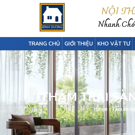
NỘI T
Nhanh Chón
TRANG CHỦ
GIỚI THIỆU
KHO VẬT TƯ
THẢM TRẢI SÀN
Home
-
Tấm ốp tư