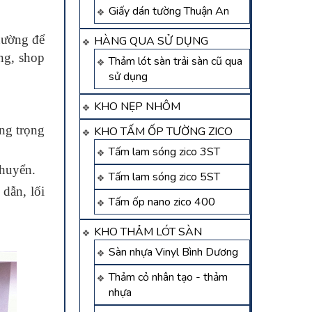
Giấy dán tường Thuận An
hường để
HÀNG QUA SỬ DỤNG
ng, shop
Thảm lót sàn trải sàn cũ qua
…
sử dụng
KHO NẸP NHÔM
ang trọng
KHO TẤM ỐP TƯỜNG ZICO
Tấm lam sóng zico 3ST
chuyển.
Tấm lam sóng zico 5ST
 dẫn, lối
Tấm ốp nano zico 400
KHO THẢM LÓT SÀN
Sàn nhựa Vinyl Bình Dương
Thảm cỏ nhân tạo - thảm
nhựa