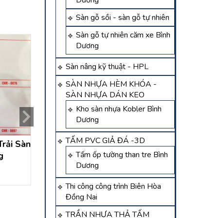
Dương
Sàn gỗ sồi - sàn gỗ tự nhiên
Sàn gỗ tự nhiên căm xe Bình
Dương
Sàn nâng kỹ thuật - HPL
SÀN NHỰA HÈM KHÓA -
SÀN NHỰA DÁN KEO
Kho sàn nhựa Kobler Bình
Dương
TẤM PVC GIẢ ĐÁ -3D
rải Sàn
Thảm Trải Văn Phòng
Kho thảm lót sàn 
Tấm ốp tường than tre Bình
g
Bình Dương
thảm trải sàn 
Dương
Dương
Liên hệ
Liên hệ
Thi công công trình Biên Hòa
Đồng Nai
TRẦN NHỰA THẢ TẤM