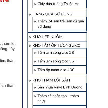
 trải
Giấy dán tường Thuận An
HÀNG QUA SỬ DỤNG
Thảm lót sàn trải sàn cũ qua
sử dụng
KHO NẸP NHÔM
 thảm lót
KHO TẤM ỐP TƯỜNG ZICO
ống trầy,
Tấm lam sóng zico 3ST
tím, thảm
Tấm lam sóng zico 5ST
Tấm ốp nano zico 400
KHO THẢM LÓT SÀN
kiện thảm
Sàn nhựa Vinyl Bình Dương
Thảm cỏ nhân tạo - thảm
nhựa