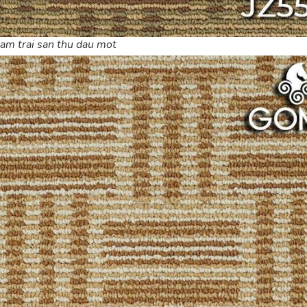
am trai san thu dau mot