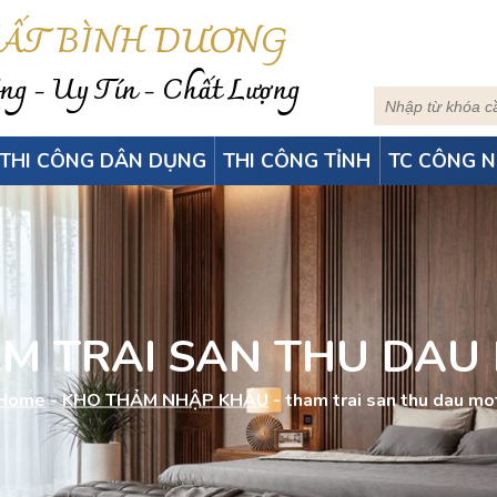
HẤT BÌNH DƯƠNG
g - Uy Tín - Chất Lượng
THI CÔNG DÂN DỤNG
THI CÔNG TỈNH
TC CÔNG N
M TRAI SAN THU DAU
Home
-
KHO THẢM NHẬP KHẨU
-
tham trai san thu dau mo