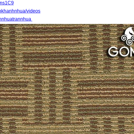
Mns1C9
nkhanhnhua/videos
annhuatrannhua