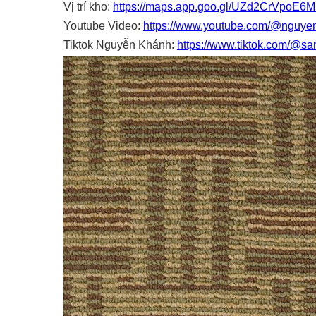
Vị trí kho:
https://maps.app.goo.gl/UZd2CrVpoE6
Youtube Video:
https://www.youtube.com/@nguye
Tiktok Nguyễn Khánh:
https://www.tiktok.com/@s