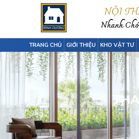
NỘI T
Nhanh Chón
TRANG CHỦ
GIỚI THIỆU
KHO VẬT TƯ
THA