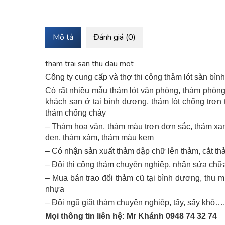
Mô tả
Đánh giá (0)
tham trai san thu dau mot
Công ty cung cấp và thợ thi công thảm lót sàn bìn
Có rất nhiều mẫu thảm lót văn phòng, thảm phòng 
khách sạn ở tại bình dương, thảm lót chống trơn
thảm chống cháy
– Thảm hoa văn, thảm màu trơn đơn sắc, thảm xanh
đen, thảm xám, thảm màu kem
– Có nhận sản xuất thảm dập chữ lên thảm, cắt th
– Đội thi công thảm chuyên nghiệp, nhận sửa chữa 
– Mua bán trao đổi thảm cũ tại bình dương, thu m
nhựa
– Đội ngũ giặt thảm chuyên nghiệp, tẩy, sấy khô….
Mọi thông tin liên hệ: Mr Khánh 0948 74 32 74