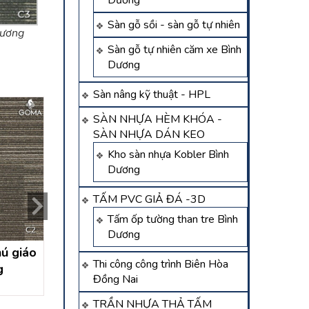
Dương
Sàn gỗ sồi - sàn gỗ tự nhiên
dương
Sàn gỗ tự nhiên căm xe Bình
Dương
Sàn nâng kỹ thuật - HPL
SÀN NHỰA HÈM KHÓA -
SÀN NHỰA DÁN KEO
Kho sàn nhựa Kobler Bình
Dương
TẤM PVC GIẢ ĐÁ -3D
Tấm ốp tường than tre Bình
Dương
ú giáo
thảm trải sàn tân uyên
Thảm lót sàn bìn
Thi công công trình Biên Hòa
g
Liên hệ
Liên hệ
Đồng Nai
TRẦN NHỰA THẢ TẤM