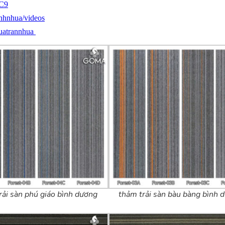
1C9
nhnhua/videos
uatrannhua
rải sàn phú giáo bình dương
thảm trải sàn bàu bàng bình 