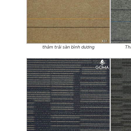
thảm trải sàn bình dương
Th