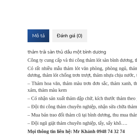
Mô tả
Đánh giá (0)
thảm trải sàn thủ dầu một bình dương
Công ty cung cấp và thi công thảm lót sàn bình dương, t
Có rất nhiều mẫu thảm lót văn phòng, phòng ngủ, thảm 
dương, thảm lót chống trơn trượt, thảm nhựa chịu nước,
– Thảm hoa văn, thảm màu trơn đơn sắc, thảm xanh, th
xám, thảm màu kem
– Có nhận sản xuất thảm dập chữ, kích thước thảm theo 
– Đội thi công thảm chuyên nghiệp, nhận sửa chữa thảm
– Mua bán trao đổi thảm cũ tại bình dương, thu mua thả
– Đội ngũ giặt thảm chuyên nghiệp, tẩy, sấy khô….
Mọi thông tin liên hệ: Mr Khánh 0948 74 32 74