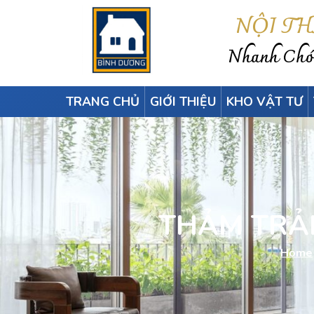
NỘI T
Nhanh Chón
TRANG CHỦ
GIỚI THIỆU
KHO VẬT TƯ
THẢM TRẢ
Home