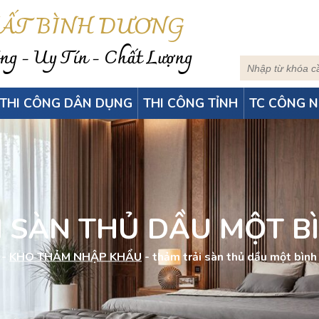
HẤT BÌNH DƯƠNG
g - Uy Tín - Chất Lượng
THI CÔNG DÂN DỤNG
THI CÔNG TỈNH
TC CÔNG N
I SÀN THỦ DẦU MỘT B
-
KHO THẢM NHẬP KHẨU
-
thảm trải sàn thủ dầu một bìn