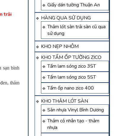
Giấy dán tường Thuận An
 trải
HÀNG QUA SỬ DỤNG
Thảm lót sàn trải sàn cũ qua
sử dụng
KHO NẸP NHÔM
KHO TẤM ỐP TƯỜNG ZICO
Tấm lam sóng zico 3ST
h sạn bình
Tấm lam sóng zico 5ST
 đen, thảm
Tấm ốp nano zico 400
KHO THẢM LÓT SÀN
Sàn nhựa Vinyl Bình Dương
Thảm cỏ nhân tạo - thảm
nhựa