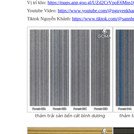
Vị trí kho:
https://maps.app.goo.gl/UZd2CrVpoE6Mns
Youtube Video:
https://www.youtube.com/@nguyenkha
Tiktok Nguyễn Khánh:
https://www.tiktok.com/@sannh
thảm trải sàn bến cát bình dương
thảm t