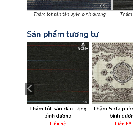
Thảm lót sàn tân uyên bình dương
Thảm 
Sản phẩm tương tự
ĩ an bình
Thảm lót sàn dầu tiếng
Thảm Sofa phò
g
bình dương
bình dươ
ệ
Liên hệ
Liên hệ