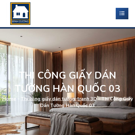
THI CÔNG GIẤY DÁN
TƯỜNG HÀN QUỐC 03
Home
-
Thi công giấy dán tường-tranh 3D
-
Thi Công Giấy
Dán Tường Hàn Quốc 03