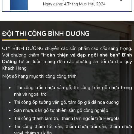
Ngày đăng: 4 Tháng Mười Hai, 2024
ĐỘI THI CÔNG BÌNH DƯƠNG
CTY BÌNH DƯƠNG chuyên các sản phẩm cao cấp,sang trọng.
Với phương châm
“Hoàn thiện vẻ đẹp ngôi nhà bạn”
Bình
Dương
tự tin luôn mang đến các phương án tối ưu cho quý
Khách Hàng!
Một số hạng mục thi công công trình
Thi công trần nhựa vân gỗ, thi công trần gỗ nhựa trong
nhà và ngoài trời
Thi công ốp tường vân gỗ, tấm ốp giả đá hoa cương
Sàn nhựa, sàn gỗ tự nhiên, sàn gỗ công nghiệp
Thi công thanh lam trụ, thanh lam ngoài trời Pergola
Thi công thảm lót sàn, thảm nhựa trải sàn, thảm nhựa
vinyl, thảm sự kiện