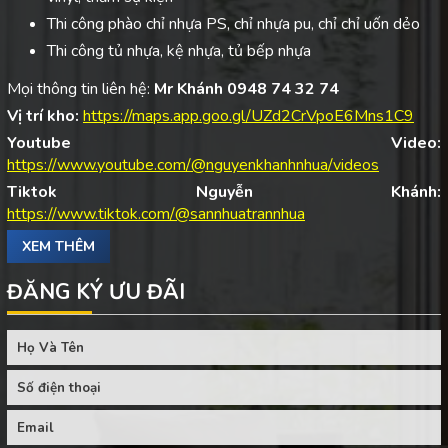
Thi công phào chỉ nhựa PS, chỉ nhựa pu, chỉ chỉ uốn dẻo
Thi công tủ nhựa, kệ nhựa, tủ bếp nhựa
Mọi thông tin liên hệ:
Mr Khánh 0948 74 32 74
Vị trí kho:
https://maps.app.goo.gl/UZd2CrVpoE6Mns1C9
Youtube Video:
https://www.youtube.com/@nguyenkhanhnhua/videos
Tiktok Nguyễn Khánh:
https://www.tiktok.com/@sannhuatrannhua
XEM THÊM
ĐĂNG KÝ ƯU ĐÃI