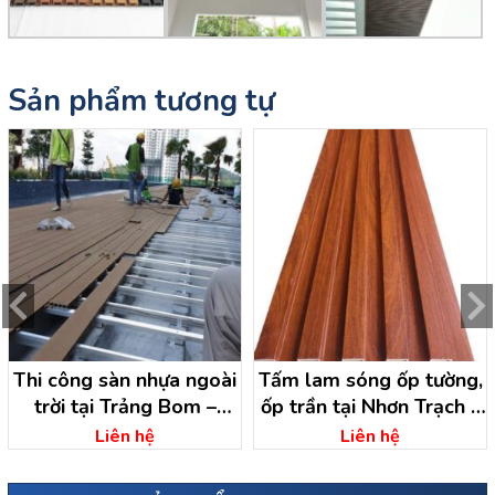
Sản phẩm tương tự
Thi công sàn nhựa ngoài
Tấm lam sóng ốp tường,
trời tại Trảng Bom –
ốp trần tại Nhơn Trạch –
Đồng Nai
Đồng Nai
Liên hệ
Liên hệ