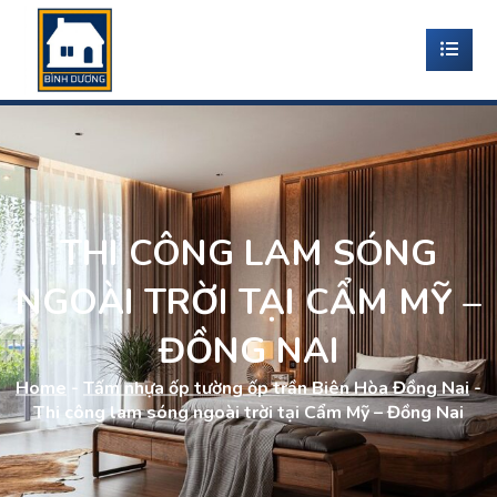
THI CÔNG LAM SÓNG
NGOÀI TRỜI TẠI CẨM MỸ –
ĐỒNG NAI
Home
-
Tấm nhựa ốp tường ốp trần Biên Hòa Đồng Nai
-
Thi công lam sóng ngoài trời tại Cẩm Mỹ – Đồng Nai