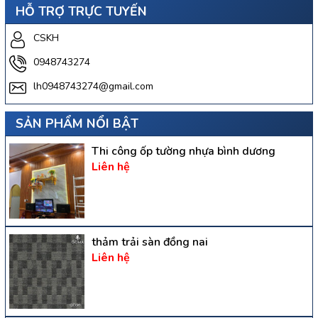
HỖ TRỢ TRỰC TUYẾN
CSKH
0948743274
lh0948743274@gmail.com
SẢN PHẨM NỔI BẬT
Thi công ốp tường nhựa bình dương
Liên hệ
thảm trải sàn đồng nai
Liên hệ