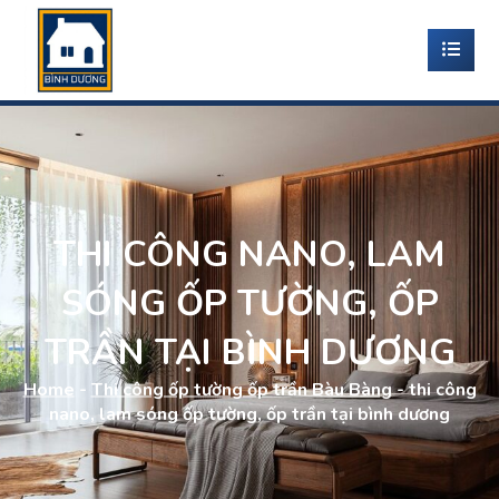
THI CÔNG NANO, LAM
SÓNG ỐP TƯỜNG, ỐP
TRẦN TẠI BÌNH DƯƠNG
Home
-
Thi công ốp tường ốp trần Bàu Bàng
-
thi công
nano, lam sóng ốp tường, ốp trần tại bình dương