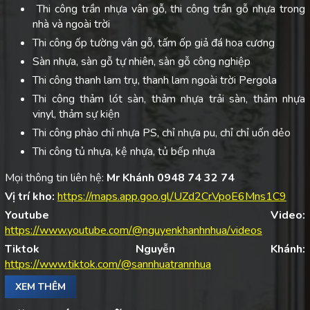
Thi công trần nhựa vân gỗ, thi công trần gỗ nhựa trong
nhà và ngoài trời
Thi công ốp tường vân gỗ, tấm ốp giả đá hoa cương
Sàn nhựa, sàn gỗ tự nhiên, sàn gỗ công nghiệp
Thi công thanh lam trụ, thanh lam ngoài trời Pergola
Thi công thảm lót sàn, thảm nhựa trải sàn, thảm nhựa
vinyl, thảm sự kiện
Thi công phào chỉ nhựa PS, chỉ nhựa pu, chỉ chỉ uốn dẻo
Thi công tủ nhựa, kệ nhựa, tủ bếp nhựa
Mọi thông tin liên hệ:
Mr Khánh 0948 74 32 74
Vị trí kho:
https://maps.app.goo.gl/UZd2CrVpoE6Mns1C9
Youtube Video:
https://www.youtube.com/@nguyenkhanhnhua/videos
Tiktok Nguyễn Khánh:
https://www.tiktok.com/@sannhuatrannhua
XEM THÊM