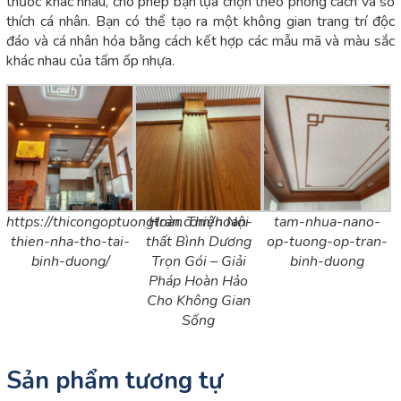
thước khác nhau, cho phép bạn lựa chọn theo phong cách và sở
thích cá nhân. Bạn có thể tạo ra một không gian trang trí độc
đáo và cá nhân hóa bằng cách kết hợp các mẫu mã và màu sắc
khác nhau của tấm ốp nhựa.
https://thicongoptuongtran.com/hoan-
Hoàn Thiện Nội
tam-nhua-nano-
thien-nha-tho-tai-
thất Bình Dương
op-tuong-op-tran-
binh-duong/
Trọn Gói – Giải
binh-duong
Pháp Hoàn Hảo
Cho Không Gian
Sống
Sản phẩm tương tự