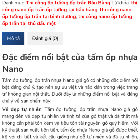
Danh mục:
Thi công ốp tường ốp trần Bàu Bàng
Từ khóa:
thi
công nano ốp trần ốp tường tại bầu bàng
,
thi công nano
ốp tường ốp trần tại bình dương
,
thi công nano ốp tường
ốp trần tại thủ dầu một
Mô tả
Đánh giá (0)
Đặc điểm nổi bật của tấm ốp nhựa
Nano
Tấm ốp tường, ốp trần nhựa Nano giả gỗ có những đặc điểm nổi
bật đáng chú ý, tạo nên sự ưu việt và hấp dẫn trong việc trang
trí không gian nội thất. Dưới đây là những điểm nổi bật và đáng
chú ý về sản phẩm này:
Vẻ đẹp tự nhiên
: Tấm ốp tường, ốp trần nhựa Nano giả gỗ
mang đến vẻ đẹp tự nhiên và tinh tế của gỗ thật và đá thật mà
không cần phải tốn kém và tiêu tốn tài nguyên gỗ quý hiếm. Với
kỹ thuật sản xuất tiên tiến, tấm ốp nhựa Nano giả gỗ được thiết
kế với chi tiết và kết cấu giống như gỗ tự nhiên và đá tự nhiên,