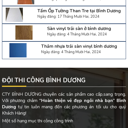
Tấm Ốp Tường Than Tre tại Bình Dương
Ngày đăng: 17 Tháng Mười Hai, 2024
Sàn vinyl trải sàn ở bình dương
Ngày đăng: 4 Tháng Mười Hai, 2024
Thảm nhựa trải sàn vinyl bình dương
Ngày đăng: 4 Tháng Mười Hai, 2024
ĐỘI THI CÔNG BÌNH DƯƠNG
CTY BÌNH DƯƠNG chuyên các sản phẩm cao cấp,sang trọng.
Với phương châm
“Hoàn thiện vẻ đẹp ngôi nhà bạn”
Bình
Dương
tự tin luôn mang đến các phương án tối ưu cho quý
Khách Hàng!
Một số hạng mục thi công công trình