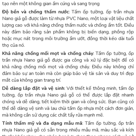
tạo nên một không gian ấm cúng và sang trọng
Độ bền và chống thấm nước
: Tấm ốp tường, ốp trần nhựa
Nano giả gỗ được làm từ nhựa PVC Nano, một loại vật liệu chất
lượng cao với khả năng chống thấm nước và chống ẩm tốt. Điều
này đảm bảo rằng sản phẩm không bị biến dạng, phồng rộp
hoặc mục nát trong môi trường ẩm ướt, đồng thời kéo dài tuổi
thọ của nó.
Khả năng chống mối mọt và chống cháy
: Tấm ốp tường, ốp
trần nhựa Nano giả gỗ được gia công và xử lý đặc biệt để có
khả năng chống mối mọt và chống cháy. Điều này không chỉ
đảm bảo sự an toàn mà còn giúp bảo vệ tài sản và duy trì đẹp
mắt của không gian trang trí.
Dễ dàng lắp đặt và vệ sinh
: Với thiết kế thông minh, tấm ốp
tường, ốp trần nhựa Nano giả gỗ có thể được lắp đặt nhanh
chóng và dễ dàng, tiết kiệm thời gian và công sức. Bạn cũng có
thể dễ dàng vệ sinh và lau chùi tấm ốp nhựa một cách đơn giản,
mà không cần sử dụng các chất tẩy rửa mạnh mẽ.
Tính thẩm mỹ và đa dạng mẫu mã
: Tấm ốp tường, ốp trần
nhựa Nano giả gỗ có sẵn trong nhiều mẫu mã, màu sắc và kích