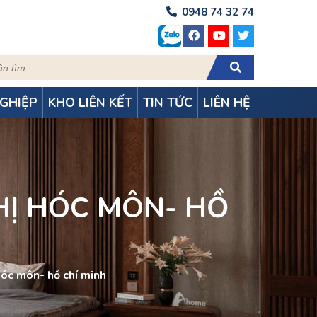
0948 74 32 74
GHIỆP
KHO LIÊN KẾT
TIN TỨC
LIÊN HỆ
HỊ HÓC MÔN- HỒ
 hóc môn- hồ chí minh