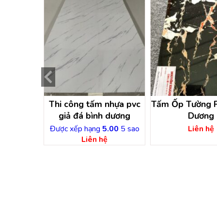
̉ đá tại
Thi công tấm nhựa pvc
Tấm Ốp Tường 
u tiếng –
giả đá bình dương
Dương
ơng
ệ
Được xếp hạng
5.00
5 sao
Liên hệ
Liên hệ