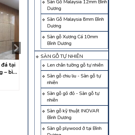
Sàn Gỗ Malaysia 12mm Bình
Dương
Sàn Gỗ Malaysia 8mm Bình
Dương
Sàn gỗ Xương Cá 10mm
Bình Dương
SÀN GỖ TỰ NHIÊN
đá tại
Tấm Ốp Tường PVC Bình
thi công pvc giả đ
Len chân tường gỗ tự nhiên
g – bình
Dương
tân xuân hóc môn
Sàn gỗ chiu liu - Sàn gỗ tự
chí minh
Liên hệ
Liên hệ
nhiên
Sàn gỗ gõ đỏ - Sàn gỗ tự
nhiên
Sàn gỗ kỹ thuật INOVAR
Bình Dương
Sàn gỗ plywood ở tại Bình