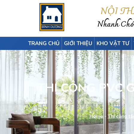
NỘI T
Nhanh Chón
TRANG CHỦ
GIỚI THIỆU
KHO VẬT TƯ
THI CÔNG PVC GIA
Home
-
Thi công tấ