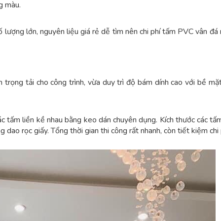
g màu.
ượng lớn, nguyên liệu giá rẻ dễ tìm nên chi phí tấm PVC vân đá 
rọng tải cho công trình, vừa duy trì độ bám dính cao với bề mặt
ác tấm liền kề nhau bằng keo dán chuyên dụng. Kích thước các tấ
 dao rọc giấy. Tổng thời gian thi công rất nhanh, còn tiết kiệm chi 