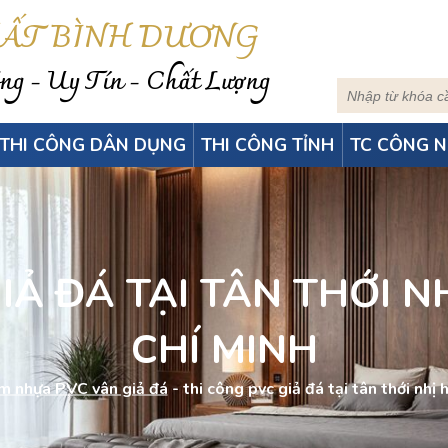
HẤT BÌNH DƯƠNG
g - Uy Tín - Chất Lượng
THI CÔNG DÂN DỤNG
THI CÔNG TỈNH
TC CÔNG N
̉ ĐÁ TẠI TÂN THỚI N
CHÍ MINH
m nhựa PVC vân giả đá
-
thi công pvc giả đá tại tân thới nhị