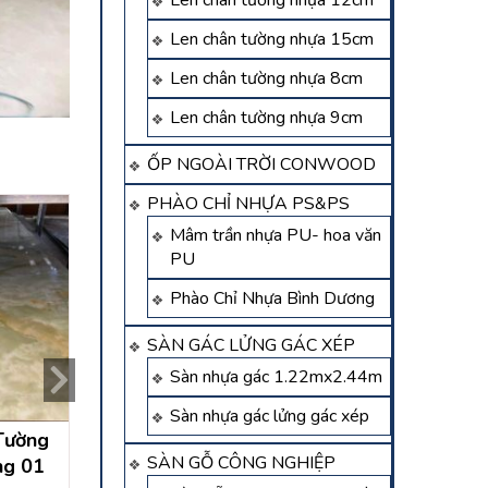
Len chân tường nhựa 12cm
Len chân tường nhựa 15cm
Len chân tường nhựa 8cm
Len chân tường nhựa 9cm
ỐP NGOÀI TRỜI CONWOOD
PHÀO CHỈ NHỰA PS&PS
Mâm trần nhựa PU- hoa văn
PU
Phào Chỉ Nhựa Bình Dương
SÀN GÁC LỬNG GÁC XÉP
Sàn nhựa gác 1.22mx2.44m
Sàn nhựa gác lửng gác xép
Tường
Tấm Nhựa PVC Bình
Tấm Ốp Tường PV
SÀN GỖ CÔNG NGHIỆP
ng 01
Dương 04
Dương