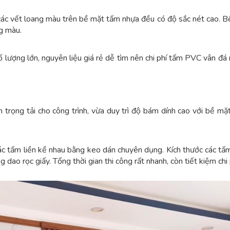
ác vết loang màu trên bề mặt tấm nhựa đều có độ sắc nét cao. B
g màu.
ượng lớn, nguyên liệu giá rẻ dễ tìm nên chi phí tấm PVC vân đá 
rọng tải cho công trình, vừa duy trì độ bám dính cao với bề mặt
ác tấm liền kề nhau bằng keo dán chuyên dụng. Kích thước các tấ
 dao rọc giấy. Tổng thời gian thi công rất nhanh, còn tiết kiệm chi 