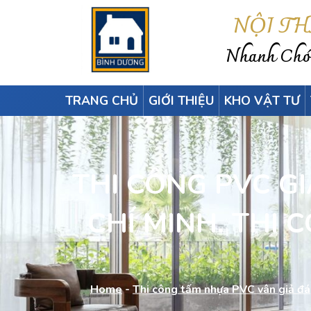
NỘI T
Nhanh Chón
TRANG CHỦ
GIỚI THIỆU
KHO VẬT TƯ
THI CÔNG PVC GIA
CHÍ MINH. THI 
Home
-
Thi công tấm nhựa PVC vân giả đá