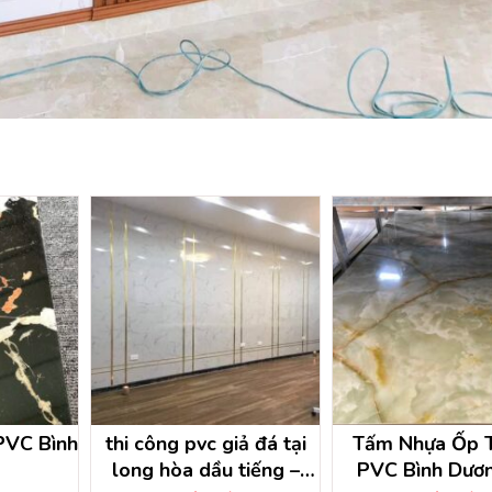
PVC Bình
thi công pvc giả đá tại
Tấm Nhựa Ốp 
long hòa dầu tiếng –
PVC Bình Dươ