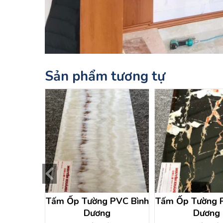
Sản phẩm tương tự
̉ đá tại
Tấm Ốp Tường PVC Bình
Tấm Ốp Tường 
đồng nai
Dương
Dương