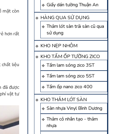
Giấy dán tường Thuận An
ề mặt còn
HÀNG QUA SỬ DỤNG
Thảm lót sàn trải sàn cũ qua
sử dụng
rẻ hơn rất
KHO NẸP NHÔM
KHO TẤM ỐP TƯỜNG ZICO
 chất liệu
Tấm lam sóng zico 3ST
Tấm lam sóng zico 5ST
Tấm ốp nano zico 400
m đã được
phí vật tư
KHO THẢM LÓT SÀN
Sàn nhựa Vinyl Bình Dương
Thảm cỏ nhân tạo - thảm
nhựa