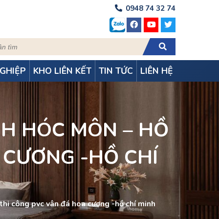
0948 74 32 74
GHIỆP
KHO LIÊN KẾT
TIN TỨC
LIÊN HỆ
NH HÓC MÔN – HỒ
 CƯƠNG -HỒ CHÍ
. thi công pvc vân đá hoa cương -hồ chí minh