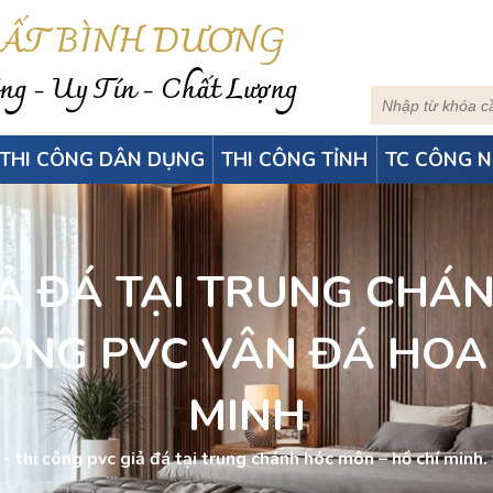
HẤT BÌNH DƯƠNG
g - Uy Tín - Chất Lượng
THI CÔNG DÂN DỤNG
THI CÔNG TỈNH
TC CÔNG N
̉ ĐÁ TẠI TRUNG CHÁ
CÔNG PVC VÂN ĐÁ HOA
MINH
-
thi công pvc giả đá tại trung chánh hóc môn – hồ chí minh